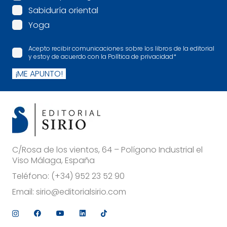
Sabiduría oriental
Yoga
Acepto recibir comunicaciones sobre los libros de la editorial
y estoy de acuerdo con la Política de privacidad
*
¡ME APUNTO!
C/Rosa de los vientos, 64 – Polígono Industrial el
Viso Málaga, España
Teléfono:
(+34) 952 23 52 90
Email:
sirio@editorialsirio.com