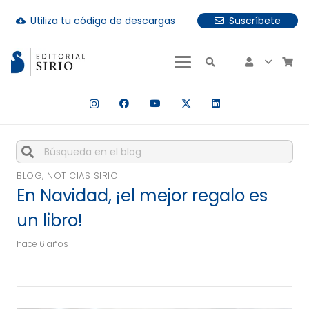
Utiliza tu código de descargas
Suscríbete
cloud_download
uando hay resultados autocompletados, puedes utilizar las fle
Cuando hay resultados autocompletados, puedes utiliza
BLOG
,
NOTICIAS SIRIO
En Navidad, ¡el mejor regalo es
un libro!
hace 6 años