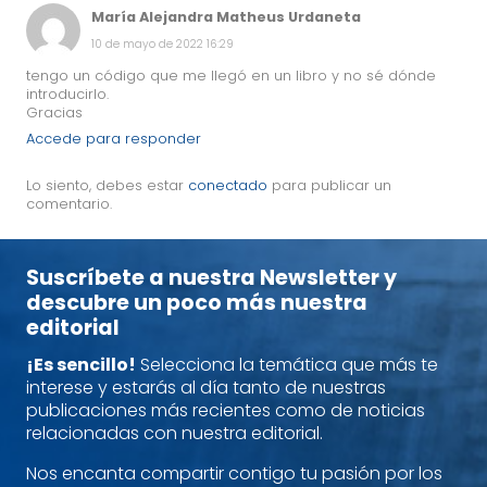
María Alejandra Matheus Urdaneta
10 de mayo de 2022 16:29
tengo un código que me llegó en un libro y no sé dónde
introducirlo.
Gracias
Accede para responder
Lo siento, debes estar
conectado
para publicar un
comentario.
Suscríbete a nuestra Newsletter y
descubre un poco más nuestra
editorial
¡Es sencillo!
Selecciona la temática que más te
interese y estarás al día tanto de nuestras
publicaciones más recientes como de noticias
relacionadas con nuestra editorial.
Nos encanta compartir contigo tu pasión por los