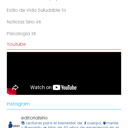
Estilo de Vida Saludable
32
Noticias Sirio
45
Psicología
36
Youtube
Instagram
editorialsirio
📚 Lecturas para el bienestar de 🤸cuerpo, 🧠mente
y 🌼espíritu.
✒️ Más de 40 años de experiencia en el