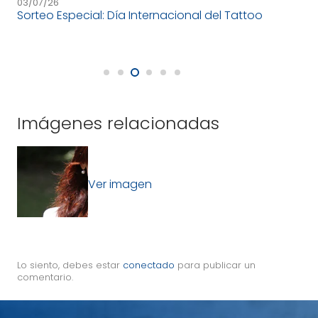
03/07/26
26/
Sorteo Especial: Día Internacional del Tattoo
Des
fr
Imágenes relacionadas
Ver imagen
Lo siento, debes estar
conectado
para publicar un
comentario.