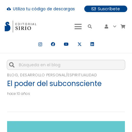
Utiliza tu código de descargas
Suscríbete
cloud_download
uando hay resultados autocompletados, puedes utilizar las fle
Cuando hay resultados autocompletados, puedes utiliza
BLOG
,
DESARROLLO PERSONAL/ESPIRITUALIDAD
El poder del subconsciente
hace 10 años