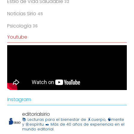
Estilo de Vida Saludable
32
Noticias Sirio
45
Psicología
36
Youtube
Instagram
editorialsirio
📚 Lecturas para el bienestar de 🤸cuerpo, 🧠mente
y 🌼espíritu.
✒️ Más de 40 años de experiencia en el
mundo editorial.