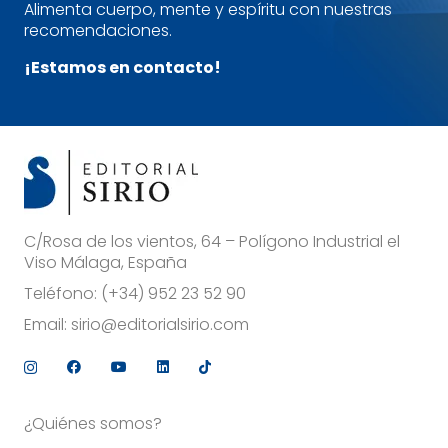
Alimenta cuerpo, mente y espíritu con nuestras
recomendaciones.
¡Estamos en contacto!
C/Rosa de los vientos, 64 – Polígono Industrial el
Viso Málaga, España
Teléfono:
(+34) 952 23 52 90
Email:
sirio@editorialsirio.com
¿Quiénes somos?