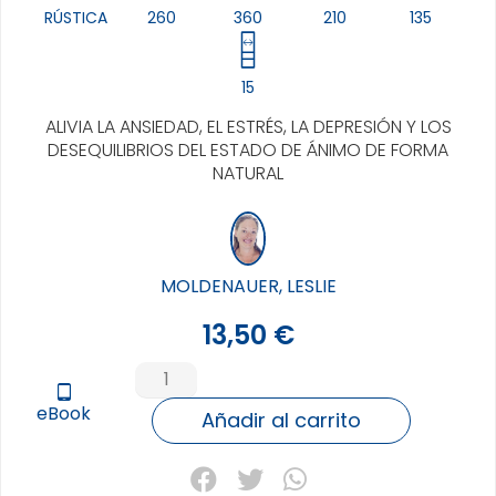
RÚSTICA
260
360
210
135
15
ALIVIA LA ANSIEDAD, EL ESTRÉS, LA DEPRESIÓN Y LOS
DESEQUILIBRIOS DEL ESTADO DE ÁNIMO DE FORMA
NATURAL
MOLDENAUER, LESLIE
13,50
€
ACEITES
ESENCIALES
tablet_android
eBook
PARA
Añadir al carrito
EL
BIENESTAR
EMOCIONAL