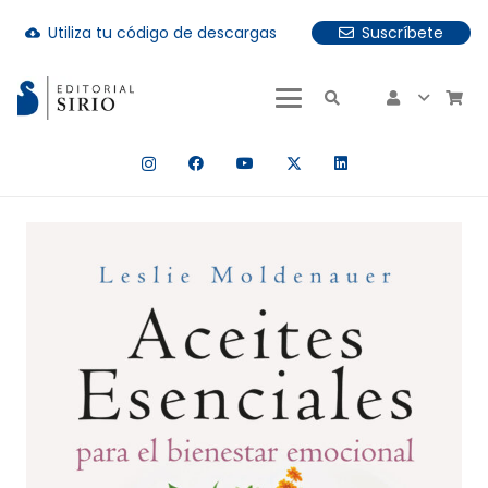
Utiliza tu código de descargas
Suscríbete
cloud_download
uando hay resultados autocompletados, puedes utilizar las fle