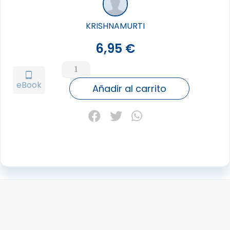
KRISHNAMURTI
6,95
€
A
LOS
tablet_android
eBook
PIES
Añadir al carrito
DEL
MAESTRO
cantidad