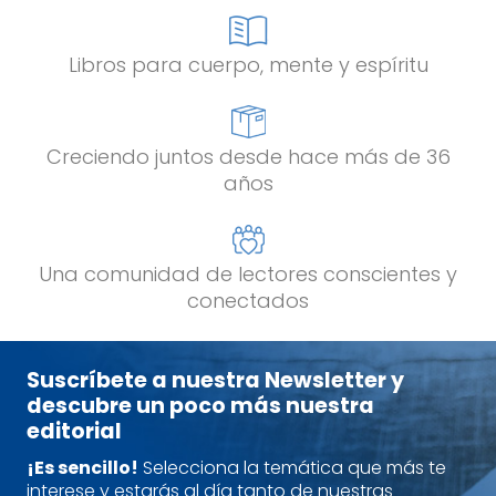
Libros para cuerpo, mente y espíritu
Creciendo juntos desde hace más de 36
años
Una comunidad de lectores conscientes y
conectados
Suscríbete a nuestra Newsletter y
descubre un poco más nuestra
editorial
¡Es sencillo!
Selecciona la temática que más te
interese y estarás al día tanto de nuestras