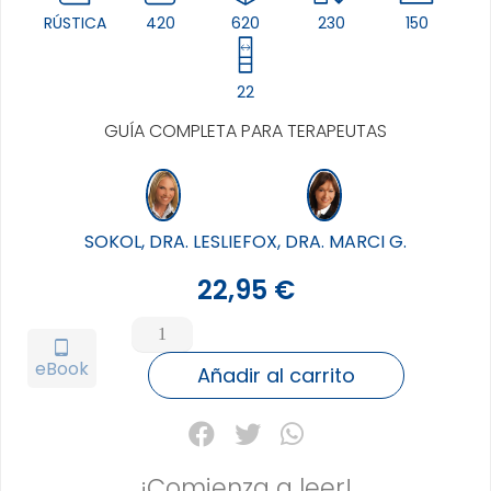
RÚSTICA
420
620
230
150
22
GUÍA COMPLETA PARA TERAPEUTAS
SOKOL, DRA. LESLIE
FOX, DRA. MARCI G.
22,95
€
TERAPIA
COGNITIVO
tablet_android
eBook
CONDUCTUAL.
Añadir al carrito
GUIA
COMPLETA
PARA
TERAPEUTAS
¡Comienza a leer!
cantidad