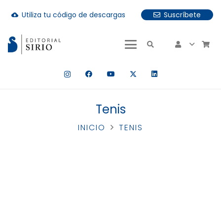
Utiliza tu código de descargas
Suscríbete
cloud_download
uando hay resultados autocompletados, puedes utilizar las fle
Tenis
INICIO
TENIS