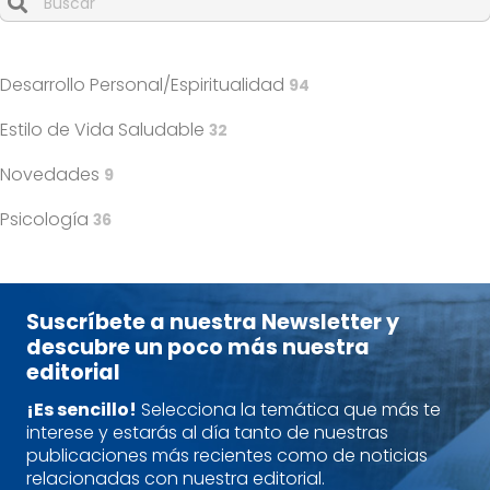
Cuando hay resultados autocompletados, puedes utilizar l
Desarrollo Personal/Espiritualidad
94
Estilo de Vida Saludable
32
Novedades
9
Psicología
36
Suscríbete a nuestra Newsletter y
descubre un poco más nuestra
editorial
¡Es sencillo!
Selecciona la temática que más te
interese y estarás al día tanto de nuestras
publicaciones más recientes como de noticias
relacionadas con nuestra editorial.