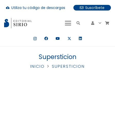
Utiliza tu código de descargas
Suscríbete
cloud_download
uando hay resultados autocompletados, puedes utilizar las fle
Supersticion
INICIO
SUPERSTICION