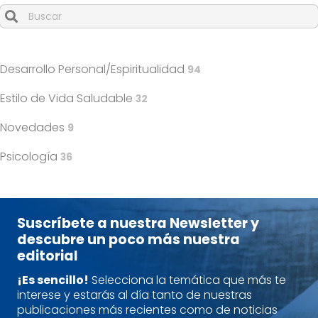
Cuando hay resultados autocompletados, puedes utilizar l
Desarrollo Personal/Espiritualidad
94
Estilo de Vida Saludable
32
Novedades
9
Psicología
36
Suscríbete a nuestra Newsletter y
descubre un poco más nuestra
editorial
¡Es sencillo!
Selecciona la temática que más te
interese y estarás al día tanto de nuestras
publicaciones más recientes como de noticias