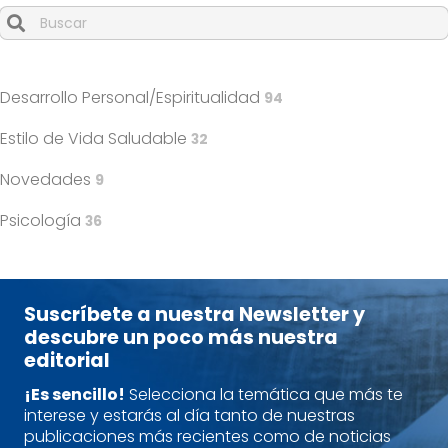
Cuando hay resultados autocompletados, puedes utilizar l
Desarrollo Personal/Espiritualidad
94
Estilo de Vida Saludable
32
Novedades
9
Psicología
36
Suscríbete a nuestra Newsletter y
descubre un poco más nuestra
editorial
¡Es sencillo!
Selecciona la temática que más te
interese y estarás al día tanto de nuestras
publicaciones más recientes como de noticias