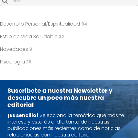
Cuando hay resultados autocompletados, puedes utilizar l
Desarrollo Personal/Espiritualidad
94
Estilo de Vida Saludable
32
Novedades
9
Psicología
36
Suscríbete a nuestra Newsletter y
descubre un poco más nuestra
editorial
¡Es sencillo!
Selecciona la temática que más te
interese y estarás al día tanto de nuestras
publicaciones más recientes como de noticias
relacionadas con nuestra editorial.