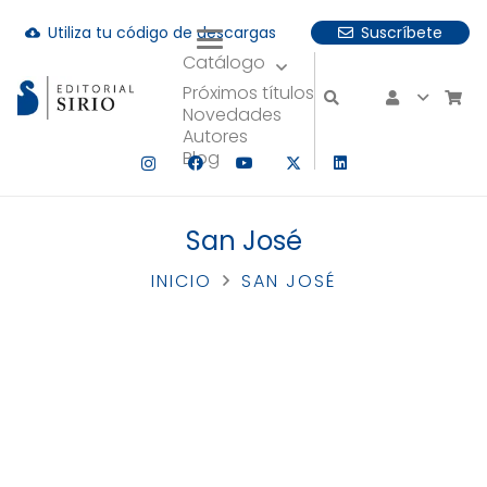
Utiliza tu código de descargas
Suscríbete
cloud_download
Catálogo
uando hay resultados autocompletados, puedes utilizar las fle
Próximos títulos
Novedades
Autores
Blog
San José
INICIO
SAN JOSÉ