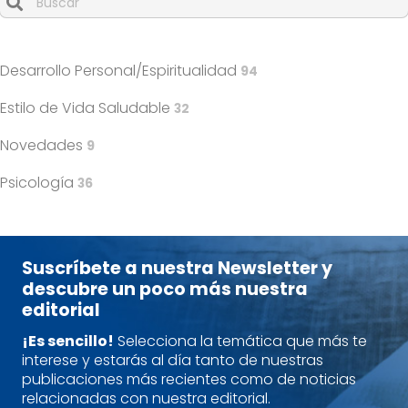
Cuando hay resultados autocompletados, puedes utilizar l
Desarrollo Personal/Espiritualidad
94
Estilo de Vida Saludable
32
Novedades
9
Psicología
36
Suscríbete a nuestra Newsletter y
descubre un poco más nuestra
editorial
¡Es sencillo!
Selecciona la temática que más te
interese y estarás al día tanto de nuestras
publicaciones más recientes como de noticias
relacionadas con nuestra editorial.