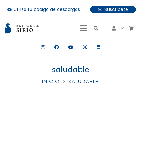
Utiliza tu código de descargas
Suscríbete
cloud_download
uando hay resultados autocompletados, puedes utilizar las fle
saludable
INICIO
SALUDABLE