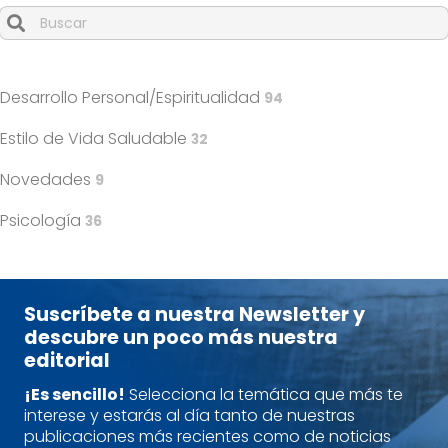
Cuando hay resultados autocompletados, puedes utilizar l
Desarrollo Personal/Espiritualidad
94
Estilo de Vida Saludable
32
Novedades
9
Psicología
36
Suscríbete a nuestra Newsletter y
descubre un poco más nuestra
editorial
¡Es sencillo!
Selecciona la temática que más te
interese y estarás al día tanto de nuestras
publicaciones más recientes como de noticias