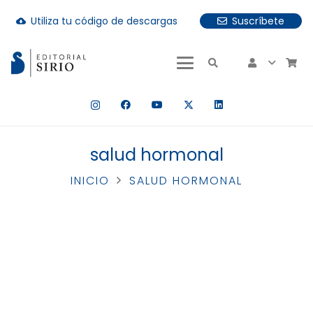
Utiliza tu código de descargas
Suscríbete
cloud_download
uando hay resultados autocompletados, puedes utilizar las fle
salud hormonal
INICIO
SALUD HORMONAL