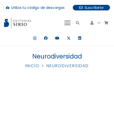
Utiliza tu código de descargas
Suscríbete
cloud_download
uando hay resultados autocompletados, puedes utilizar las fle
Neurodiversidad
INICIO
NEURODIVERSIDAD