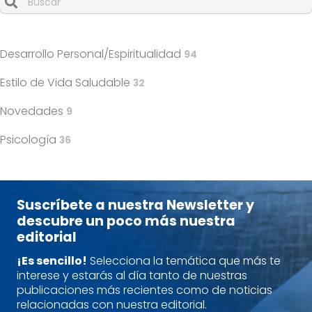
Cuando hay resultados autocompletados, puedes utilizar l
Desarrollo Personal/Espiritualidad
94
Estilo de Vida Saludable
32
Novedades
9
Psicología
36
Suscríbete a nuestra Newsletter y
descubre un poco más nuestra
editorial
¡Es sencillo!
Selecciona la temática que más te
interese y estarás al día tanto de nuestras
publicaciones más recientes como de noticias
relacionadas con nuestra editorial.