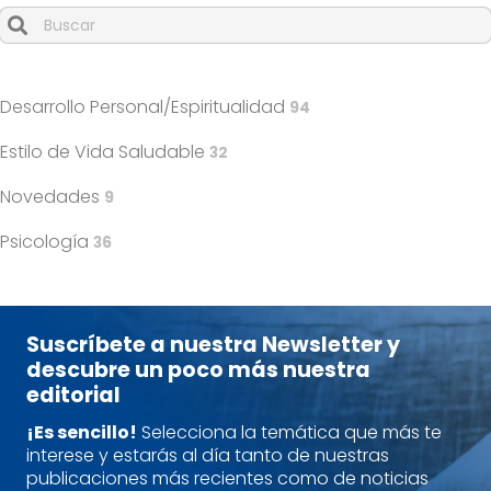
Cuando hay resultados autocompletados, puedes utilizar l
Desarrollo Personal/Espiritualidad
94
Estilo de Vida Saludable
32
Novedades
9
Psicología
36
Suscríbete a nuestra Newsletter y
descubre un poco más nuestra
editorial
¡Es sencillo!
Selecciona la temática que más te
interese y estarás al día tanto de nuestras
publicaciones más recientes como de noticias