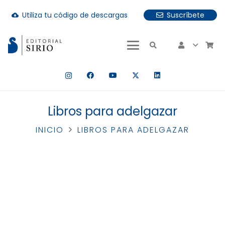
Utiliza tu código de descargas
Suscríbete
cloud_download
uando hay resultados autocompletados, puedes utilizar las fle
Libros para adelgazar
INICIO
LIBROS PARA ADELGAZAR