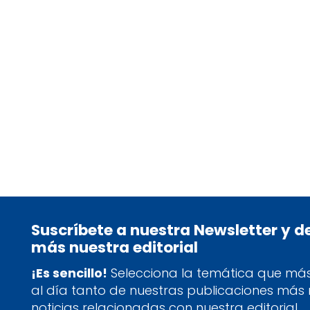
11/06/25
Las ocho cualidades para
reavivar tu fuego interior
Suscríbete a nuestra Newsletter y 
más nuestra editorial
¡Es sencillo!
Selecciona la temática que más 
al día tanto de nuestras publicaciones más
noticias relacionadas con nuestra editorial.