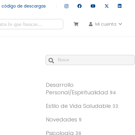
tu código de descargas
Mi cuenta
esultados autocompletados, puedes utilizar las flechas de arr
Cuando hay resultados autocomple
Desarrollo
Personal/Espiritualidad
94
Estilo de Vida Saludable
32
Novedades
9
Psicología
36