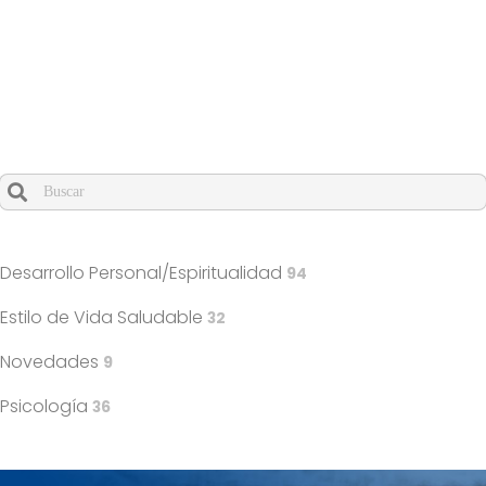
18/02/25
Estoicismo: serenidad ante los constantes desafíos de la
actualidad
Cuando hay resultados autocompletados, puedes utilizar l
Desarrollo Personal/Espiritualidad
94
Estilo de Vida Saludable
32
Novedades
9
Psicología
36