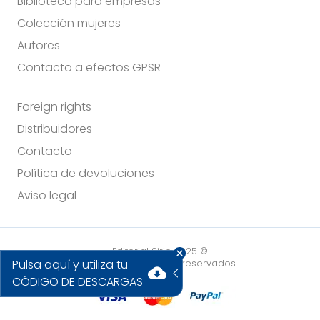
Biblioteca para empresas
Colección mujeres
Autores
Contacto a efectos GPSR
Foreign rights
Distribuidores
Contacto
Política de devoluciones
Aviso legal
Editorial Sirio 2025 ©
Pulsa aquí y utiliza tu
Todos los derechos reservados
cloud_download
CÓDIGO DE DESCARGAS