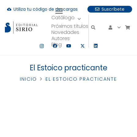
Utiliza tu código de descargas
Suscríbete
cloud_download
Catálogo
uando hay resultados autocompletados, puedes utilizar las fle
Próximos títulos
Novedades
Autores
Blog
El Estoico practicante
INICIO
EL ESTOICO PRACTICANTE