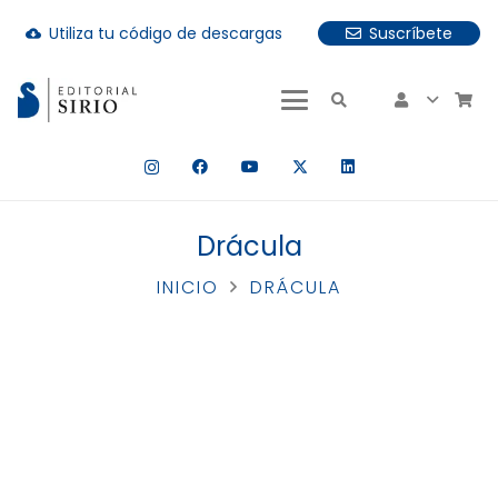
Utiliza tu código de descargas
Suscríbete
cloud_download
uando hay resultados autocompletados, puedes utilizar las fle
Drácula
INICIO
DRÁCULA