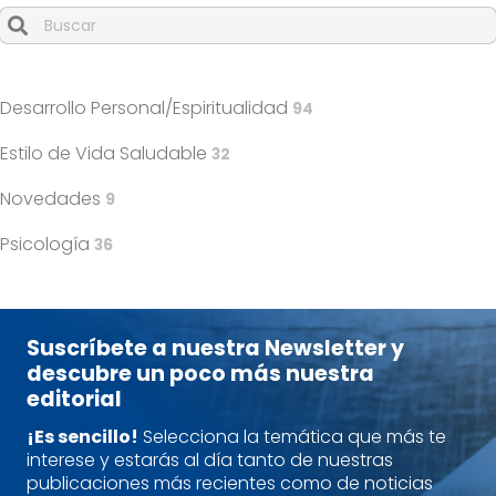
Cuando hay resultados autocompletados, puedes utilizar l
Desarrollo Personal/Espiritualidad
94
Estilo de Vida Saludable
32
Novedades
9
Psicología
36
Suscríbete a nuestra Newsletter y
descubre un poco más nuestra
editorial
¡Es sencillo!
Selecciona la temática que más te
interese y estarás al día tanto de nuestras
publicaciones más recientes como de noticias