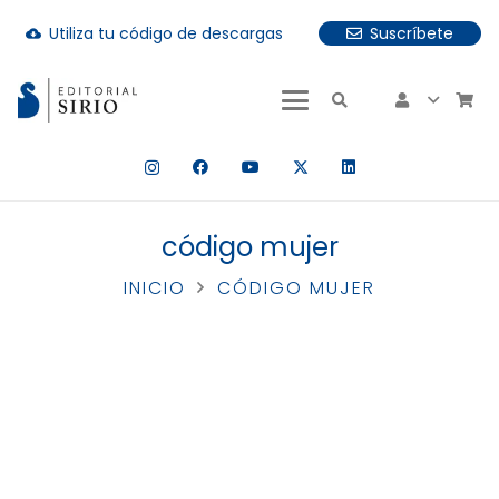
Utiliza tu código de descargas
Suscríbete
cloud_download
uando hay resultados autocompletados, puedes utilizar las fle
código mujer
INICIO
CÓDIGO MUJER