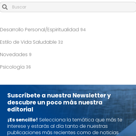
Cuando hay resultados autocompletados, puedes utilizar l
Desarrollo Personal/Espiritualidad
94
Estilo de Vida Saludable
32
Novedades
9
Psicología
36
Suscríbete a nuestra Newsletter y
descubre un poco más nuestra
editorial
¡Es sencillo!
Selecciona la temática que más te
interese y estarás al día tanto de nuestras
publicaciones más recientes como de noticias