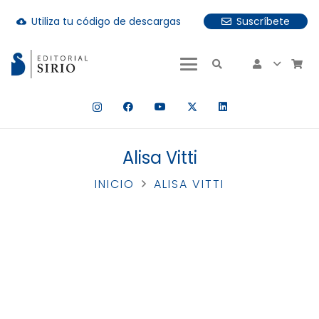
Utiliza tu código de descargas
Suscríbete
cloud_download
uando hay resultados autocompletados, puedes utilizar las fle
Alisa Vitti
INICIO
ALISA VITTI