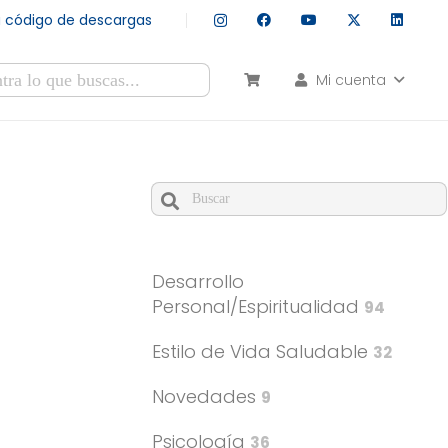
tu código de descargas
Mi cuenta
esultados autocompletados, puedes utilizar las flechas de arr
Cuando hay resultados autocomple
Desarrollo
Personal/Espiritualidad
94
Estilo de Vida Saludable
32
Novedades
9
Psicología
36