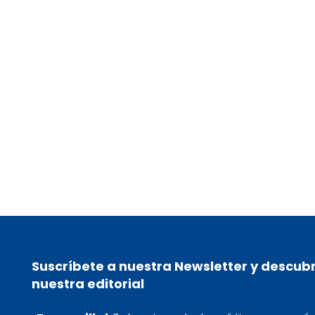
06/02/26
Menopausia: a qué edad
comienza y cuáles son los
síntomas más comunes
Suscríbete a nuestra Newsletter y descub
nuestra editorial