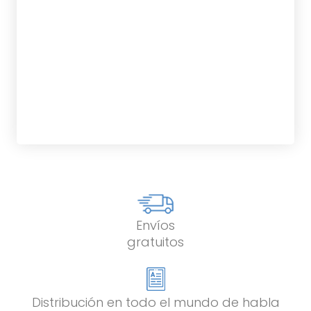
tablet_android
eBook
19,95
€
Envíos
gratuitos
Distribución en todo el mundo de habla