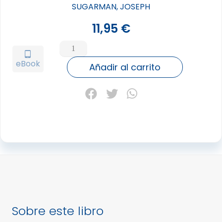
SUGARMAN, JOSEPH
11,95
€
RESORTES
PSICOLOGICOS
tablet_android
eBook
DE
Añadir al carrito
LA
VENTA,
LOS
cantidad
Sobre este libro