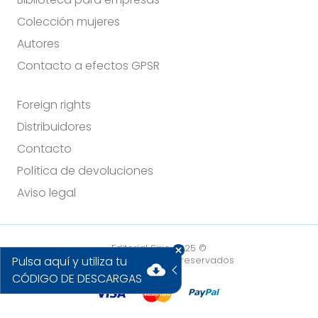
Colección mujeres
Autores
Contacto a efectos GPSR
Foreign rights
Distribuidores
Contacto
Política de devoluciones
Aviso legal
Editorial Sirio 2025 ©
Pulsa aquí y utiliza tu
Todos los derechos reservados
cloud_download
CÓDIGO DE DESCARGAS