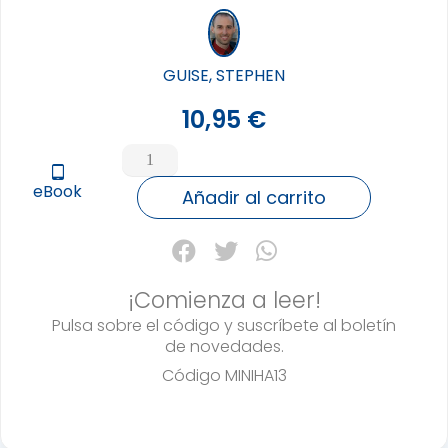
GUISE, STEPHEN
10,95
€
MINI
HÁBITOS
tablet_android
eBook
cantidad
Añadir al carrito
¡Comienza a leer!
Pulsa sobre el código y suscríbete al boletín
de novedades.
Código
MINIHA13