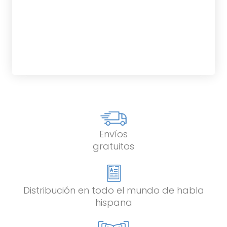
tablet_android
eBook
13,50
€
Envíos
gratuitos
Distribución en todo el mundo de habla
hispana