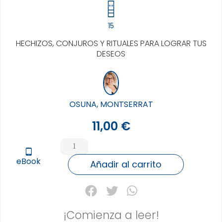
15
HECHIZOS, CONJUROS Y RITUALES PARA LOGRAR TUS
DESEOS
OSUNA, MONTSERRAT
11,00
€
MAGIA
DE
tablet_android
eBook
LA
Añadir al carrito
BRUJA
MODERNA,
LA
cantidad
¡Comienza a leer!