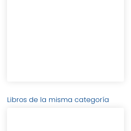
OSUNA, MONTSERRAT
tablet_android
eBook
12,00
€
Libros de la misma categoría