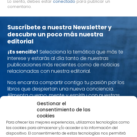
Lo siento, debes estar
conectado
para publicar un
comentario.
Suscríbete a nuestra Newsletter y
descubre un poco más nuestra
editorial
¡Es sencillo!
Selecciona la temática que más te
interese y estarás al día tanto de nuestras
publicaciones más recientes como de noticias
relacionadas con nuestra editorial.
Nos encanta compartir contigo tu pasión por los
libros que despiertan una nueva conciencia.
Alimenta cuerpo, mente y espíritu con nuestras
recomendaciones.
Gestionar el
consentimiento de las
¡Estamos en contacto!
cookies
Para ofrecer las mejores experiencias, utilizamos tecnologías como
Nombre
*
las cookies para almacenar y/o acceder a la información del
dispositivo. El consentimiento de estas tecnologías nos permitirá