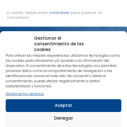
Lo siento, debes estar
conectado
para publicar un
comentario.
Suscríbete a nuestra Newsletter y
Gestionar el
descubre un poco más nuestra
consentimiento de las
editorial
cookies
Para ofrecer las mejores experiencias, utilizamos tecnologías como
¡Es sencillo!
Selecciona la temática que más te
las cookies para almacenar y/o acceder a la información del
interese y estarás al día tanto de nuestras
dispositivo. El consentimiento de estas tecnologías nos permitirá
publicaciones más recientes como de noticias
procesar datos como el comportamiento de navegación o las
identificaciones únicas en este sitio. No consentir o retirar el
relacionadas con nuestra editorial.
consentimiento, puede afectar negativamente a ciertas
características y funciones.
Nos encanta compartir contigo tu pasión por los
libros que despiertan una nueva conciencia.
Gestionar los servicios
Alimenta cuerpo, mente y espíritu con nuestras
recomendaciones.
Aceptar
¡Estamos en contacto!
Denegar