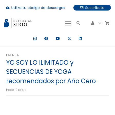
Utiliza tu código de descargas
Suscríbete
cloud_download
uando hay resultados autocompletados, puedes utilizar las fle
PRENSA
YO SOY LO ILIMITADO y
SECUENCIAS DE YOGA
recomendados por Año Cero
hace 12 años