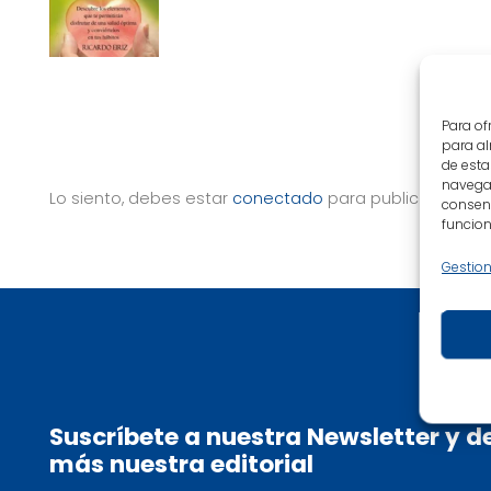
Para of
para al
de esta
navegac
Lo siento, debes estar
conectado
para publicar un co
consent
funcion
Gestion
Suscríbete a nuestra Newsletter y 
más nuestra editorial