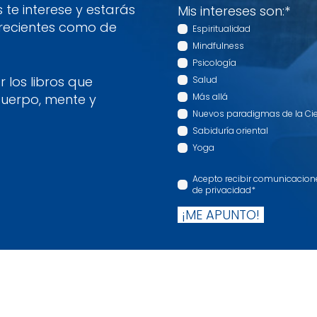
te interese y estarás
Mis intereses son:
*
 recientes como de
Espiritualidad
Mindfulness
Psicología
 los libros que
Salud
cuerpo, mente y
Más allá
Nuevos paradigmas de la Ci
Sabiduría oriental
Yoga
Acepto recibir comunicaciones
de privacidad
*
¡ME APUNTO!