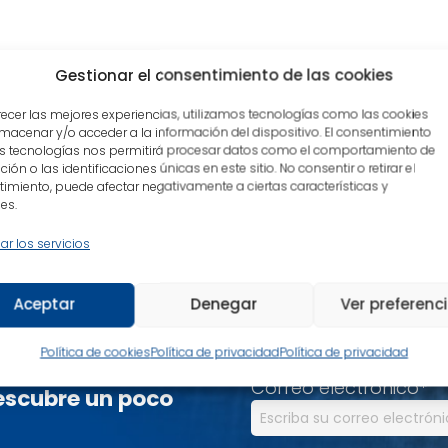
Gestionar el consentimiento de las cookies
recer las mejores experiencias, utilizamos tecnologías como las cookies
macenar y/o acceder a la información del dispositivo. El consentimiento
s tecnologías nos permitirá procesar datos como el comportamiento de
ión o las identificaciones únicas en este sitio. No consentir o retirar el
mentario.
imiento, puede afectar negativamente a ciertas características y
es.
ar los servicios
Aceptar
Denegar
Ver preferenc
Nombre
*
Política de cookies
Política de privacidad
Política de privacidad
Correo electrónico
*
descubre un poco