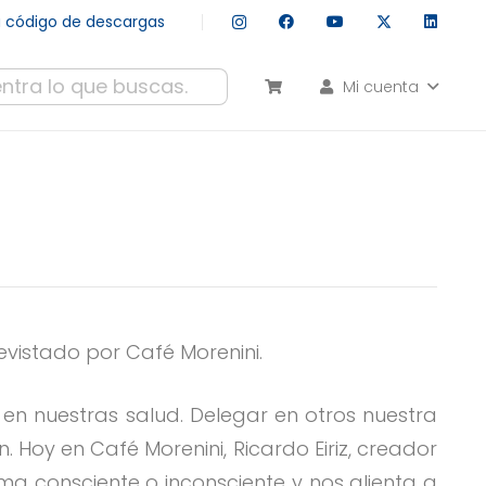
tu código de descargas
Mi cuenta
esultados autocompletados, puedes utilizar las flechas de arr
revistado por Café Morenini.
en nuestras salud. Delegar en otros nuestra
. Hoy en Café Morenini, Ricardo Eiriz, creador
ma consciente o inconsciente y nos alienta a