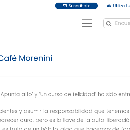
Suscríbete
Utiliza 
cloud_download
Cuando hay r
 Café Morenini
 ‘Apunta alto’ y ‘Un curso de felicidad’ ha sido ent
entes y asumir la responsabilidad que tenemos 
recer dura, pero es la llave de la auto-liberación
d es fruto de un hábito, algo que hacemos de for