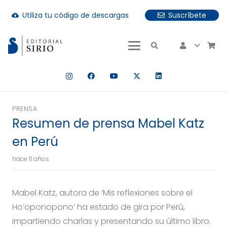
Utiliza tu código de descargas
Suscríbete
cloud_download
uando hay resultados autocompletados, puedes utilizar las fle
PRENSA
Resumen de prensa Mabel Katz
en Perú
hace 11 años
Mabel Katz, autora de ‘Mis reflexiones sobre el
Ho’oponopono’ ha estado de gira por Perú,
impartiendo charlas y presentando su último libro.