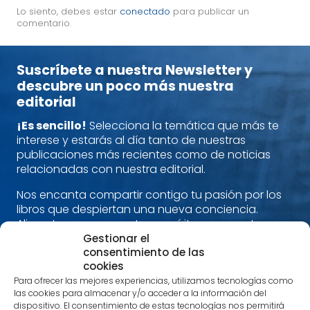
Lo siento, debes estar
conectado
para publicar un
comentario.
Suscríbete a nuestra Newsletter y
descubre un poco más nuestra
editorial
¡Es sencillo!
Selecciona la temática que más te
interese y estarás al día tanto de nuestras
publicaciones más recientes como de noticias
relacionadas con nuestra editorial.
Nos encanta compartir contigo tu pasión por los
libros que despiertan una nueva conciencia.
Alimenta cuerpo, mente y espíritu con nuestras
recomendaciones.
Gestionar el
consentimiento de las
¡Estamos en contacto!
cookies
Para ofrecer las mejores experiencias, utilizamos tecnologías como
las cookies para almacenar y/o acceder a la información del
Nombre
*
dispositivo. El consentimiento de estas tecnologías nos permitirá