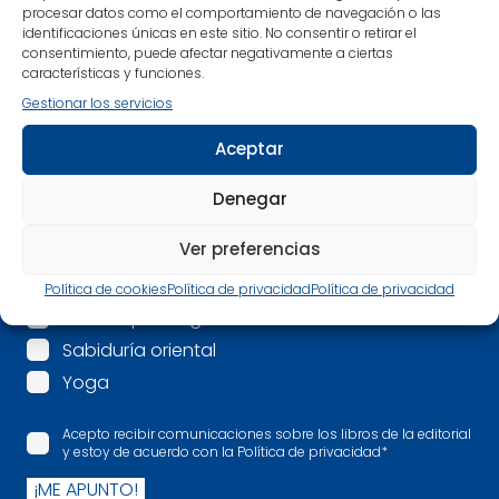
procesar datos como el comportamiento de navegación o las
identificaciones únicas en este sitio. No consentir o retirar el
Correo electrónico
*
consentimiento, puede afectar negativamente a ciertas
características y funciones.
Gestionar los servicios
Mis intereses son:
*
Aceptar
Espiritualidad
Mindfulness
Denegar
Psicología
Ver preferencias
Salud
Más allá
Política de cookies
Política de privacidad
Política de privacidad
Nuevos paradigmas de la Ciencia
Sabiduría oriental
Yoga
Acepto recibir comunicaciones sobre los libros de la editorial
y estoy de acuerdo con la Política de privacidad
*
¡ME APUNTO!