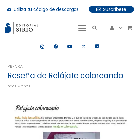
Utiliza tu código de descargas
Suscríbete
cloud_download
uando hay resultados autocompletados, puedes utilizar las fle
PRENSA
Reseña de Relájate coloreando
hace 9 años