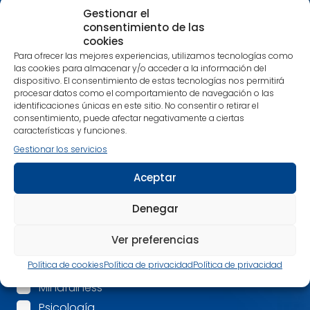
interese y estarás al día tanto de nuestras
Gestionar el
publicaciones más recientes como de noticias
consentimiento de las
relacionadas con nuestra editorial.
cookies
Nos encanta compartir contigo tu pasión por los
Para ofrecer las mejores experiencias, utilizamos tecnologías como
libros que despiertan una nueva conciencia.
las cookies para almacenar y/o acceder a la información del
dispositivo. El consentimiento de estas tecnologías nos permitirá
Alimenta cuerpo, mente y espíritu con nuestras
procesar datos como el comportamiento de navegación o las
recomendaciones.
identificaciones únicas en este sitio. No consentir o retirar el
consentimiento, puede afectar negativamente a ciertas
¡Estamos en contacto!
características y funciones.
Gestionar los servicios
Nombre
*
Aceptar
Correo electrónico
*
Denegar
Ver preferencias
Mis intereses son:
*
Política de cookies
Política de privacidad
Política de privacidad
Espiritualidad
Mindfulness
Psicología