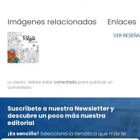
Imágenes relacionadas
Enlaces
VER RESEÑA
Lo siento, debes estar
conectado
para publicar un
comentario.
Suscríbete a nuestra Newsletter y
descubre un poco más nuestra
editorial
¡Es sencillo!
Selecciona la temática que más te