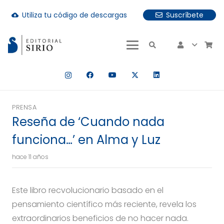
Utiliza tu código de descargas
Suscríbete
cloud_download
uando hay resultados autocompletados, puedes utilizar las fle
PRENSA
Reseña de ‘Cuando nada
funciona…’ en Alma y Luz
hace 11 años
Este libro recvolucionario basado en el
pensamiento científico más reciente, revela los
extraordinarios beneficios de no hacer nada.