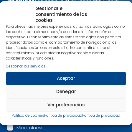
interese y estarás al día tanto de nuestras
Gestionar el
publicaciones más recientes como de noticias
consentimiento de las
relacionadas con nuestra editorial.
cookies
Para ofrecer las mejores experiencias, utilizamos tecnologías como
Nos encanta compartir contigo tu pasión por los
las cookies para almacenar y/o acceder a la información del
libros que despiertan una nueva conciencia.
dispositivo. El consentimiento de estas tecnologías nos permitirá
Alimenta cuerpo, mente y espíritu con nuestras
procesar datos como el comportamiento de navegación o las
recomendaciones.
identificaciones únicas en este sitio. No consentir o retirar el
consentimiento, puede afectar negativamente a ciertas
¡Estamos en contacto!
características y funciones.
Gestionar los servicios
Nombre
*
Aceptar
Correo electrónico
*
Denegar
Ver preferencias
Mis intereses son:
*
Política de cookies
Política de privacidad
Política de privacidad
Espiritualidad
Mindfulness