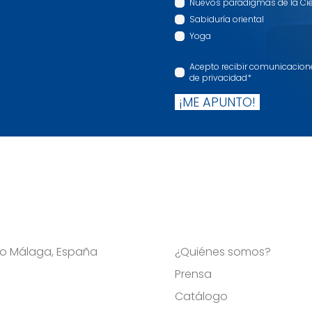
Nuevos paradigmas de la Ci
Sabiduría oriental
Yoga
Acepto recibir comunicaciones
de privacidad
*
¡ME APUNTO!
Viso Málaga, España
¿Quiénes somos?
Prensa
Catálogo