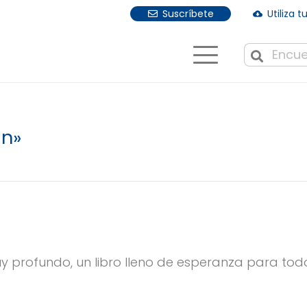
Suscríbete
Utiliza 
cloud_download
Cuando hay r
an»
y profundo, un libro lleno de esperanza para todo