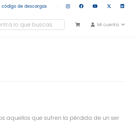
tu código de descargas
Mi cuenta
esultados autocompletados, puedes utilizar las flechas de arr
s aquellos que sufren la pérdida de un ser