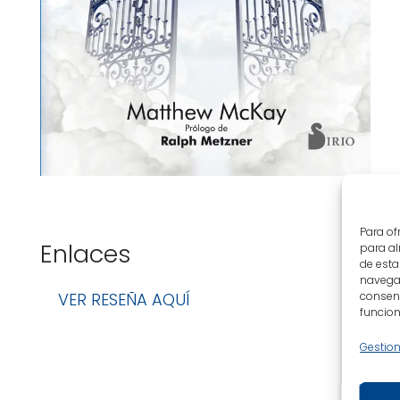
Para of
Enlaces
para al
de esta
navegac
consent
VER RESEÑA AQUÍ
funcion
Gestion