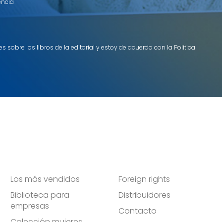
encia
 sobre los libros de la editorial y estoy de acuerdo con la Política
Los más vendidos
Foreign rights
Biblioteca para
Distribuidores
empresas
Contacto
Colección mujeres