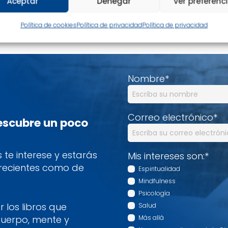
Aceptar
Denegar
Ver preferenc
mentario.
Política de cookies
Política de privacidad
Política de privacidad
Nombre
*
Correo electrónico
*
descubre un poco
te interese y estarás
Mis intereses son:
*
 recientes como de
Espiritualidad
Mindfulness
Psicología
 los libros que
Salud
cuerpo, mente y
Más allá