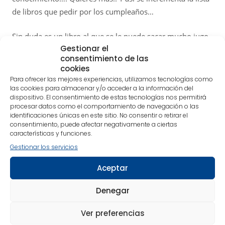
de libros que pedir por los cumpleaños…
Sin duda es un libro al que se le puede sacar mucho jugo.
Gestionar el
consentimiento de las
Disfrutadlo, no es para menos.
cookies
Para ofrecer las mejores experiencias, utilizamos tecnologías como
las cookies para almacenar y/o acceder a la información del
dispositivo. El consentimiento de estas tecnologías nos permitirá
Imágenes relacionadas
Enlaces
procesar datos como el comportamiento de navegación o las
identificaciones únicas en este sitio. No consentir o retirar el
consentimiento, puede afectar negativamente a ciertas
EDITORIAL 
características y funciones.
a "50 clási
Portada de "50 clásicos de
Gestionar los servicios
la Filosofía"
VER LA RES
Aceptar
Denegar
Lo siento, debes estar
conectado
para publicar un
Ver preferencias
comentario.