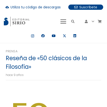
Utiliza tu código de descargas
Suscríbete
cloud_download
uando hay resultados autocompletados, puedes utilizar las fle
PRENSA
Reseña de «50 clásicos de la
Filosofía»
hace 9 años