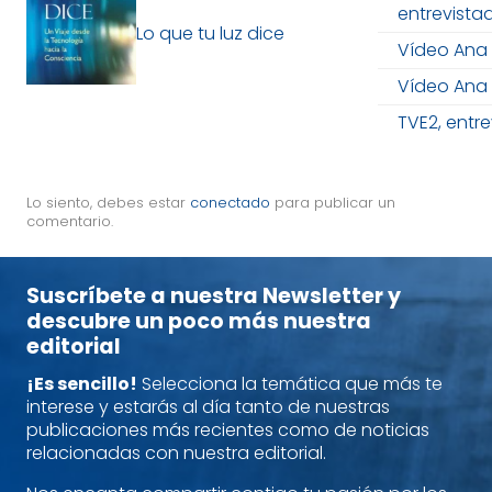
entrevista
Lo que tu luz dice
Vídeo Ana 
Vídeo Ana 
TVE2, entr
Lo siento, debes estar
conectado
para publicar un
comentario.
Suscríbete a nuestra Newsletter y
descubre un poco más nuestra
editorial
¡Es sencillo!
Selecciona la temática que más te
interese y estarás al día tanto de nuestras
publicaciones más recientes como de noticias
relacionadas con nuestra editorial.