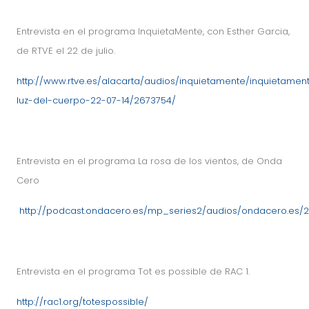
Entrevista en el programa InquietaMente, con Esther Garcia,
de RTVE el 22 de julio.
http://www.rtve.es/alacarta/audios/inquietamente/inquietamen
luz-del-cuerpo-22-07-14/2673754/
Entrevista en el programa La rosa de los vientos, de Onda
Cero
http://podcast.ondacero.es/mp_series2/audios/ondacero.es/
Entrevista en el programa Tot es possible de RAC 1.
http://rac1.org/totespossible/