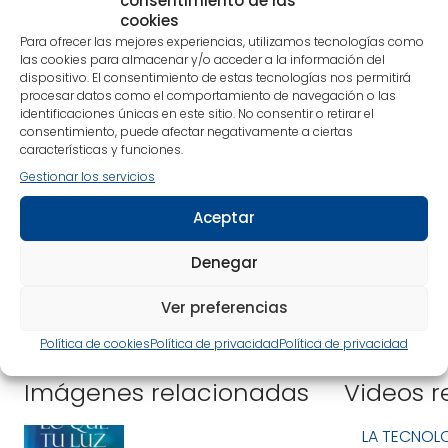
consentimiento de las
que prueban cómo nos influyen las circunstancias. Ver
cookies
documentos
.
Para ofrecer las mejores experiencias, utilizamos tecnologías como
las cookies para almacenar y/o acceder a la información del
dispositivo. El consentimiento de estas tecnologías nos permitirá
LO QUE TU LUZ DICE explica, en un lenguaje ameno y asequible,
procesar datos como el comportamiento de navegación o las
cómo opera la tecnología GDV, un método que permite ver el campo
identificaciones únicas en este sitio. No consentir o retirar el
consentimiento, puede afectar negativamente a ciertas
de energía humano y analizarlo, aportando así una valiosa
características y funciones.
información sobre el estado de salud psicofisiológica de la persona.
Gestionar los servicios
La autora apunta que este campo de energía es algo totalmente
Aceptar
dinámico, que se modifica en función de cómo percibimos la vida y
Denegar
de cómo la vivimos. Nos muestra el efecto positivo o devastador de
un solo pensamiento, de una canción, de una llamada de teléfono,
Ver preferencias
de un insulto o de una emoción.
Política de cookies
Política de privacidad
Política de privacidad
Imágenes relacionadas
Videos r
LA TECNOLO