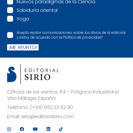
Nuevos paradigmas de la Ciencia
Sabiduría oriental
Yoga
Acepto recibir comunicaciones sobre los libros de la editorial
y estoy de acuerdo con la Política de privacidad
*
¡ME APUNTO!
C/Rosa de los vientos, 64 – Polígono Industrial el
Viso Málaga, España
Teléfono:
(+34) 952 23 52 90
Email:
sirio@editorialsirio.com