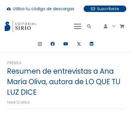
Utiliza tu código de descargas
Suscríbete
cloud_download
uando hay resultados autocompletados, puedes utilizar las fle
PRENSA
Resumen de entrevistas a Ana
María Oliva, autora de LO QUE TU
LUZ DICE
hace 12 años