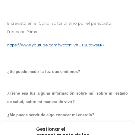
Entrevista en el Canal Editorial Sirio por el periodista
Francesc Prims.
https://www.youtube.com/watch?v=CT6BtqwsKRk
¿Se puede medir la luz que emitimos?
¿Tiene esa luz alguna información sobre mí, sobre mi estado
de salud, sobre mi manera de vivir?
¿Me puede servir de algo conocer mi energía?
Gestionar el
La respuesta es SI. En el
dossier de prensa
puedes ves imágenes