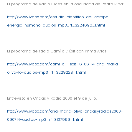
El programa de Radio Luces en la oscuridad de Pedro Riba:
http://www.ivoox.com/estudio-cientifico-del-campo-
energia-humano-audios-mp3_rf_3224696_1.html
El programa de radio Camí a L’ Èxit con Imma Arias:
http://www.ivoox.com/cami-a-l-exit-16-06-14-ana-maria-
oliva-lo-audios-mp3_rf_3229228_1.html
Entrevista en Ondas y Radio 2000 el 9 de julio.
http://www.ivoox.com/ana-maria-oliva-ondasyradios2000-
090714-audios-mp3_rf_3317999_1.html