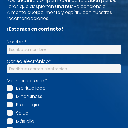
Nos encanta compartir contigo tu pasión por los
libros que despiertan una nueva conciencia.
Alimenta cuerpo, mente y espíritu con nuestras
recomendaciones.
¡Estamos en contacto!
Nombre
*
Correo electrónico
*
Mis intereses son:
*
Espiritualidad
Mindfulness
Psicología
Salud
Más allá