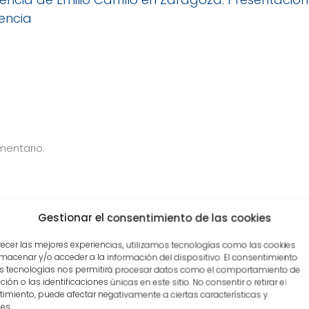
encia
mentario.
Gestionar el consentimiento de las cookies
Nombre
*
recer las mejores experiencias, utilizamos tecnologías como las cookies
macenar y/o acceder a la información del dispositivo. El consentimiento
s tecnologías nos permitirá procesar datos como el comportamiento de
ión o las identificaciones únicas en este sitio. No consentir o retirar el
Correo electrónico
*
descubre un poco
imiento, puede afectar negativamente a ciertas características y
es.