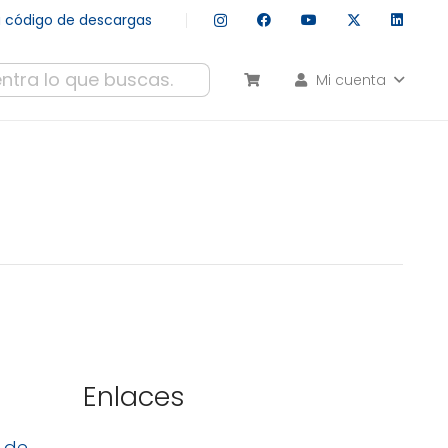
tu código de descargas
Mi cuenta
esultados autocompletados, puedes utilizar las flechas de arr
Enlaces
n de