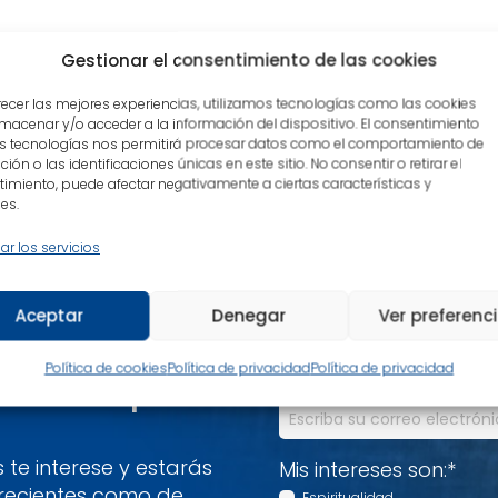
Gestionar el consentimiento de las cookies
recer las mejores experiencias, utilizamos tecnologías como las cookies
macenar y/o acceder a la información del dispositivo. El consentimiento
s tecnologías nos permitirá procesar datos como el comportamiento de
mentario.
ión o las identificaciones únicas en este sitio. No consentir o retirar el
imiento, puede afectar negativamente a ciertas características y
es.
ar los servicios
Nombre
*
Aceptar
Denegar
Ver preferenc
Política de cookies
Política de privacidad
Política de privacidad
Correo electrónico
*
descubre un poco
te interese y estarás
Mis intereses son:
*
 recientes como de
Espiritualidad