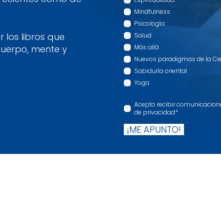
Mindfulness
Psicología
 los libros que
Salud
cuerpo, mente y
Más allá
Nuevos paradigmas de la Ci
Sabiduría oriental
Yoga
Acepto recibir comunicaciones
de privacidad
*
¡ME APUNTO!