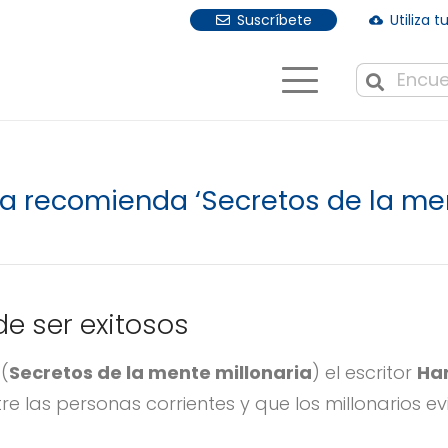
Suscríbete
Utiliza 
cloud_download
Cuando hay r
a recomienda ‘Secretos de la men
de ser exitosos
”
(
Secretos de la mente millonaria
) el escritor
Har
 las personas corrientes y que los millonarios ev