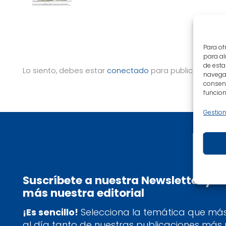
Para of
para al
de esta
Lo siento, debes estar
conectado
para publicar un co
navegac
consent
funcion
Gestion
Suscríbete a nuestra Newsletter y 
más nuestra editorial
¡Es sencillo!
Selecciona la temática que más 
al día tanto de nuestras publicaciones más