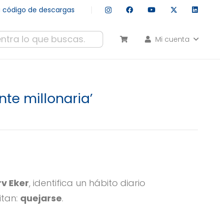
tu código de descargas
Mi cuenta
esultados autocompletados, puedes utilizar las flechas de arr
te millonaria’
v Eker
, identifica un hábito diario
itan:
quejarse
.