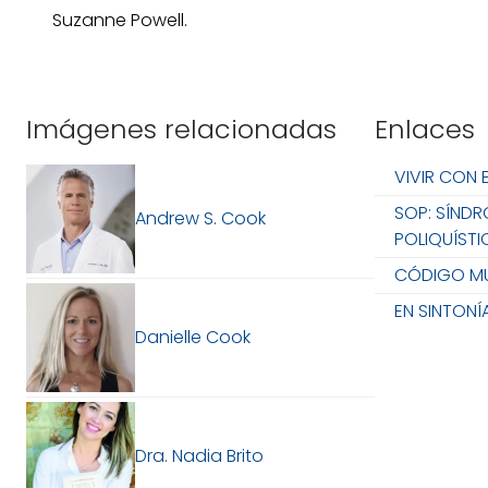
Suzanne Powell.
Imágenes relacionadas
Enlaces
VIVIR CON 
SOP: SÍND
Andrew S. Cook
POLIQUÍST
CÓDIGO M
EN SINTONÍ
Danielle Cook
Dra. Nadia Brito