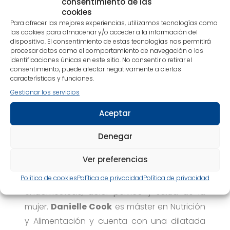
consentimiento de las
cookies
suprarrenales.
Para ofrecer las mejores experiencias, utilizamos tecnologías como
las cookies para almacenar y/o acceder a la información del
dispositivo. El consentimiento de estas tecnologías nos permitirá
procesar datos como el comportamiento de navegación o las
identificaciones únicas en este sitio. No consentir o retirar el
Para más información contactar con Prensa en
consentimiento, puede afectar negativamente a ciertas
689.03.09.00.
características y funciones.
Gestionar los servicios
SOBRE LOS AUTORES
Aceptar
Andrew S. Cook
es doctor en Medicina y
miembro del Colegio Americano de
Denegar
Obstetricia y Ginecología. Fundador y
Ver preferencias
director del Vital Health Institute. Especialista,
reconocido a nivel internacional, en
Política de cookies
Política de privacidad
Política de privacidad
endometriosis, dolor pélvico y salud de la
mujer.
Danielle Cook
es máster en Nutrición
y Alimentación y cuenta con una dilatada