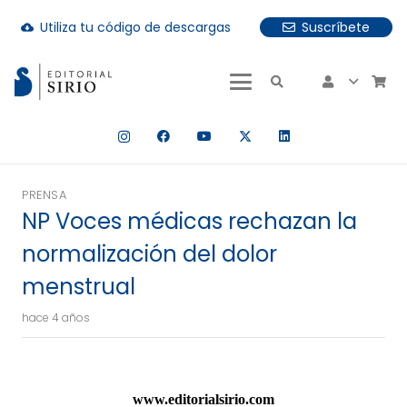
Utiliza tu código de descargas
Suscríbete
cloud_download
uando hay resultados autocompletados, puedes utilizar las fle
PRENSA
NP Voces médicas rechazan la
normalización del dolor
menstrual
hace 4 años
www.editorialsirio.com