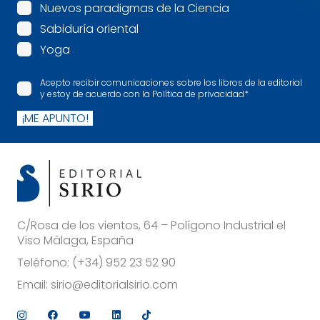
Nuevos paradigmas de la Ciencia
Sabiduría oriental
Yoga
Acepto recibir comunicaciones sobre los libros de la editorial
y estoy de acuerdo con la Política de privacidad
*
¡ME APUNTO!
C/Rosa de los vientos, 64 – Polígono Industrial el
Viso Málaga, España
Teléfono:
(+34) 952 23 52 90
Email:
sirio@editorialsirio.com