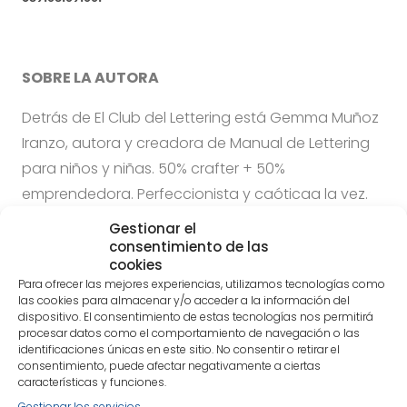
SOBRE LA AUTORA
Detrás de El Club del Lettering está Gemma Muñoz
Iranzo, autora y creadora de Manual de Lettering
para niños y niñas. 50% crafter + 50%
emprendedora. Perfeccionista y caóticaa la vez.
Así es como se define así misma.El Club del
Gestionar el
Lettering con más de 32.000 seguidores en
consentimiento de las
cookies
Instagram aglutina a los amantes del universo
Para ofrecer las mejores experiencias, utilizamos tecnologías como
scrap, donde comparten sus experiencias y
las cookies para almacenar y/o acceder a la información del
dispositivo. El consentimiento de estas tecnologías nos permitirá
desarrolan su creatividad a través de las letras.
procesar datos como el comportamiento de navegación o las
identificaciones únicas en este sitio. No consentir o retirar el
consentimiento, puede afectar negativamente a ciertas
características y funciones.
SOBRE EDITORIAL SIRIO
Gestionar los servicios