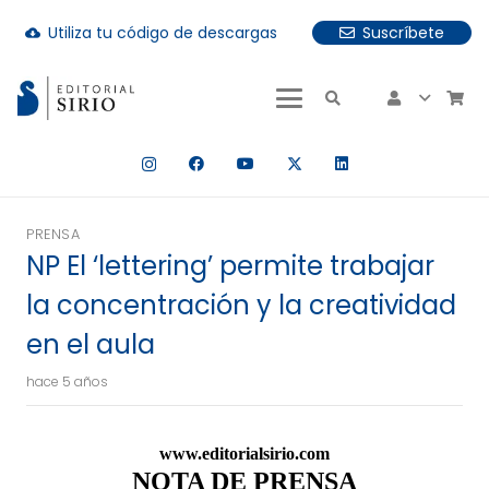
Utiliza tu código de descargas
Suscríbete
cloud_download
uando hay resultados autocompletados, puedes utilizar las fle
PRENSA
NP El ‘lettering’ permite trabajar
la concentración y la creatividad
en el aula
hace 5 años
www.editorialsirio.com
NOTA DE PRENSA