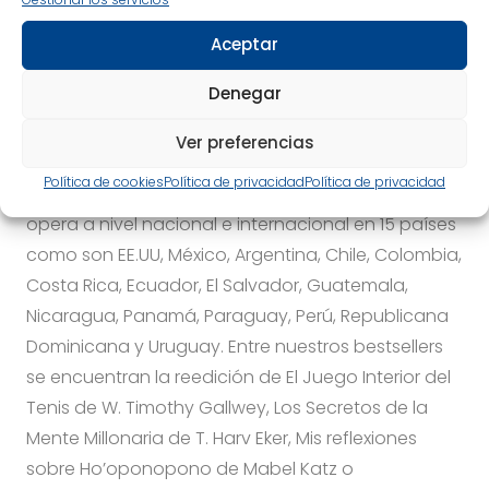
Editorial con más de 36 años de experiencia en el
Aceptar
sector. Especializada en libros de crecimiento
Denegar
personal, coaching, alimentación saludable y
mindfulness, entre otras temáticas. Con fuerte
Ver preferencias
implantación en el mercado hispanohablante a
Política de cookies
Política de privacidad
Política de privacidad
través de una consolidada red de distribución que
opera a nivel nacional e internacional en 15 países
como son EE.UU, México, Argentina, Chile, Colombia,
Costa Rica, Ecuador, El Salvador, Guatemala,
Nicaragua, Panamá, Paraguay, Perú, Republicana
Dominicana y Uruguay. Entre nuestros bestsellers
se encuentran la reedición de El Juego Interior del
Tenis de W. Timothy Gallwey, Los Secretos de la
Mente Millonaria de T. Harv Eker, Mis reflexiones
sobre Ho’oponopono de Mabel Katz o