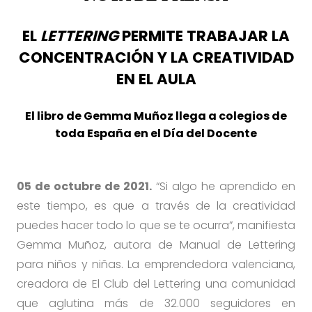
EL
LETTERING
PERMITE TRABAJAR LA
CONCENTRACIÓN Y LA CREATIVIDAD
EN EL AULA
El libro de Gemma Muñoz llega a colegios de
toda España en el Día del Docente
05 de octubre de 2021.
“Si algo he aprendido en
este tiempo, es que a través de la creatividad
puedes hacer todo lo que se te ocurra”, manifiesta
Gemma Muñoz, autora de Manual de Lettering
para niños y niñas. La emprendedora valenciana,
creadora de El Club del Lettering una comunidad
que aglutina más de 32.000 seguidores en