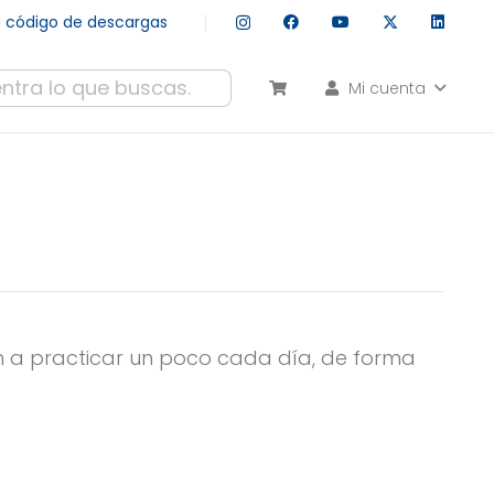
tu código de descargas
Mi cuenta
esultados autocompletados, puedes utilizar las flechas de arr
án a practicar un poco cada día, de forma