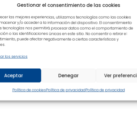
Gestionar el consentimiento de las cookies
recer las mejores experiencias, utilizamos tecnologías como las cookies
macenar y/o acceder a la información del dispositivo. El consentimiento
das de nuestro canal de YouTube:
s tecnologías nos permitirá procesar datos como el comportamiento de
ión o las identificaciones únicas en este sitio. No consentir o retirar el
imiento, puede afectar negativamente a ciertas características y
JFABoUeze3KbcpueQ7t5yt_C0U
es.
ar los servicios
es
Aceptar
Denegar
Ver preferenc
Política de cookies
Política de privacidad
Política de privacidad