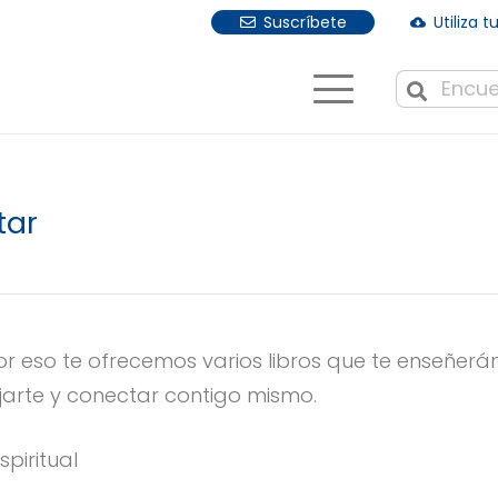
Suscríbete
Utiliza 
cloud_download
Cuando hay r
tar
Por eso te ofrecemos varios libros que te enseñer
jarte y conectar contigo mismo.
piritual