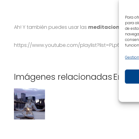
Para of
para al
Ah! Y también puedes usar las
meditaciones guia
de esta
navegac
consent
https://www.youtube.com/playlist?list=PLp67BFJ
funcion
Gestion
Imágenes relacionadas
Enlac