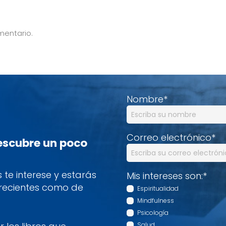
mentario.
Nombre
*
Correo electrónico
*
descubre un poco
te interese y estarás
Mis intereses son:
*
 recientes como de
Espiritualidad
Mindfulness
Psicología
Salud