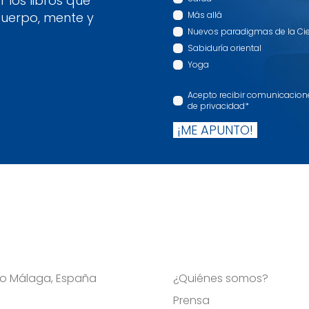
 los libros que
cuerpo, mente y
Más allá
Nuevos paradigmas de la Ci
Sabiduría oriental
Yoga
Acepto recibir comunicaciones
de privacidad
*
¡ME APUNTO!
Viso Málaga, España
¿Quiénes somos?
Prensa