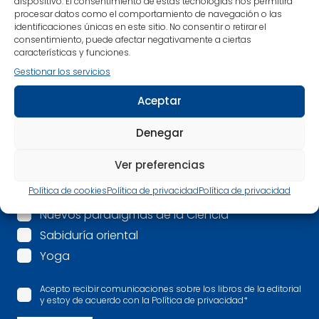
dispositivo. El consentimiento de estas tecnologías nos permitirá
procesar datos como el comportamiento de navegación o las
identificaciones únicas en este sitio. No consentir o retirar el
consentimiento, puede afectar negativamente a ciertas
Correo electrónico
*
características y funciones.
Gestionar los servicios
Mis intereses son:
*
Aceptar
Espiritualidad
Mindfulness
Denegar
Psicología
Ver preferencias
Salud
Política de cookies
Política de privacidad
Política de privacidad
Más allá
Nuevos paradigmas de la Ciencia
Sabiduría oriental
Yoga
Acepto recibir comunicaciones sobre los libros de la editorial
y estoy de acuerdo con la Política de privacidad
*