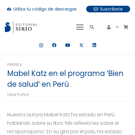
Utiliza tu código de descargas
Suscríbete
cloud_download
uando hay resultados autocompletados, puedes utilizar las fle
PRENSA
Mabel Katz en el programa ‘Bien
de salud’ en Perú
hace 11 años
Nuestra autora Mabel Katz ha estado en Perú
hablando sobre su libro ‘Mis reflexiones sobre el
Ho’oponopono’. En su gira por el país, ha estado