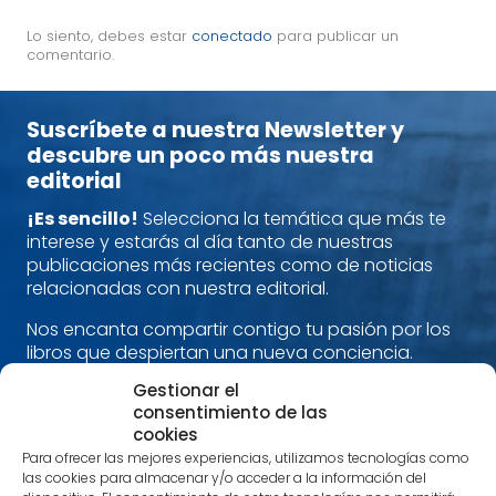
Lo siento, debes estar
conectado
para publicar un
comentario.
Suscríbete a nuestra Newsletter y
descubre un poco más nuestra
editorial
¡Es sencillo!
Selecciona la temática que más te
interese y estarás al día tanto de nuestras
publicaciones más recientes como de noticias
relacionadas con nuestra editorial.
Nos encanta compartir contigo tu pasión por los
libros que despiertan una nueva conciencia.
Alimenta cuerpo, mente y espíritu con nuestras
Gestionar el
recomendaciones.
consentimiento de las
cookies
¡Estamos en contacto!
Para ofrecer las mejores experiencias, utilizamos tecnologías como
las cookies para almacenar y/o acceder a la información del
Nombre
*