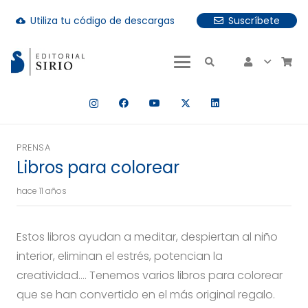
Utiliza tu código de descargas
Suscríbete
cloud_download
uando hay resultados autocompletados, puedes utilizar las fle
PRENSA
Libros para colorear
hace 11 años
Estos libros ayudan a meditar, despiertan al niño
interior, eliminan el estrés, potencian la
creatividad…. Tenemos varios libros para colorear
que se han convertido en el más original regalo.