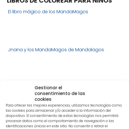
LIBROS DE COLOREAR PARA NIÑOS
El libro mágico de los MandaMagos
Jnana y los MandaMagos de Mandalagos
Enlaces
Gestionar el
consentimiento de las
cookies
Para ofrecer las mejores experiencias, utilizamos tecnologías como
las cookies para almacenar y/o acceder a la información del
Lo siento, debes estar
conectado
para publicar un
dispositivo. El consentimiento de estas tecnologías nos permitirá
comentario.
procesar datos como el comportamiento de navegación o las
identificaciones únicas en este sitio. No consentir o retirar el