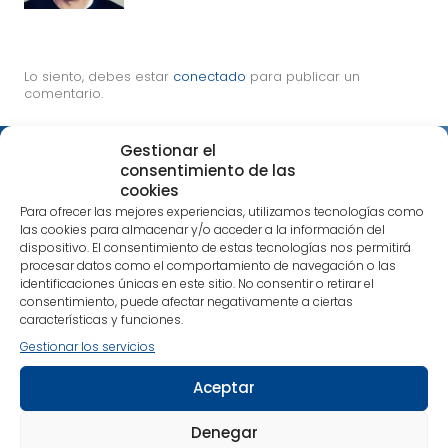
Lo siento, debes estar
conectado
para publicar un
comentario.
Gestionar el
Suscríbete a nuestra Newsletter y
consentimiento de las
descubre un poco más nuestra
cookies
editorial
Para ofrecer las mejores experiencias, utilizamos tecnologías como
las cookies para almacenar y/o acceder a la información del
¡Es sencillo!
Selecciona la temática que más te
dispositivo. El consentimiento de estas tecnologías nos permitirá
interese y estarás al día tanto de nuestras
procesar datos como el comportamiento de navegación o las
publicaciones más recientes como de noticias
identificaciones únicas en este sitio. No consentir o retirar el
consentimiento, puede afectar negativamente a ciertas
relacionadas con nuestra editorial.
características y funciones.
Nos encanta compartir contigo tu pasión por los
Gestionar los servicios
libros que despiertan una nueva conciencia.
Alimenta cuerpo, mente y espíritu con nuestras
Aceptar
recomendaciones.
Denegar
¡Estamos en contacto!