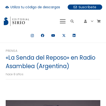
Utiliza tu código de descargas
Suscríbete
cloud_download
uando hay resultados autocompletados, puedes utilizar las fle
PRENSA
«La Senda del Reposo» en Radio
Asamblea (Argentina)
hace 8 años