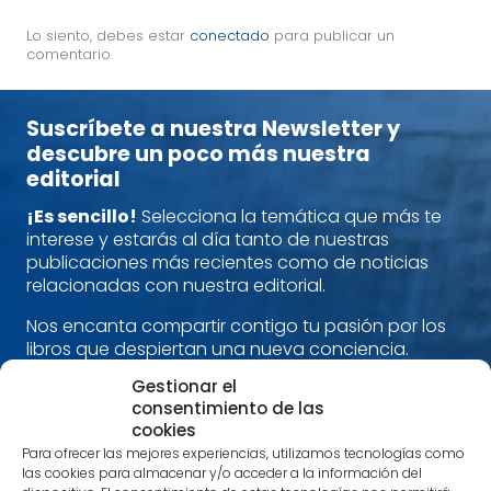
Lo siento, debes estar
conectado
para publicar un
comentario.
Suscríbete a nuestra Newsletter y
descubre un poco más nuestra
editorial
¡Es sencillo!
Selecciona la temática que más te
interese y estarás al día tanto de nuestras
publicaciones más recientes como de noticias
relacionadas con nuestra editorial.
Nos encanta compartir contigo tu pasión por los
libros que despiertan una nueva conciencia.
Alimenta cuerpo, mente y espíritu con nuestras
Gestionar el
recomendaciones.
consentimiento de las
cookies
¡Estamos en contacto!
Para ofrecer las mejores experiencias, utilizamos tecnologías como
las cookies para almacenar y/o acceder a la información del
Nombre
*