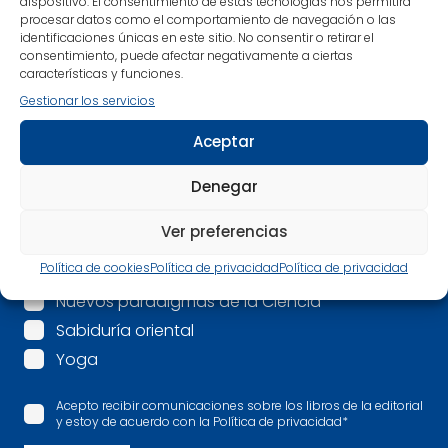
dispositivo. El consentimiento de estas tecnologías nos permitirá
procesar datos como el comportamiento de navegación o las
identificaciones únicas en este sitio. No consentir o retirar el
consentimiento, puede afectar negativamente a ciertas
Correo electrónico
*
características y funciones.
Gestionar los servicios
Mis intereses son:
*
Aceptar
Espiritualidad
Mindfulness
Denegar
Psicología
Ver preferencias
Salud
Política de cookies
Política de privacidad
Política de privacidad
Más allá
Nuevos paradigmas de la Ciencia
Sabiduría oriental
Yoga
Acepto recibir comunicaciones sobre los libros de la editorial
y estoy de acuerdo con la Política de privacidad
*