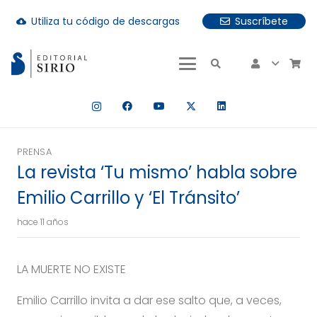
Utiliza tu código de descargas
Suscríbete
cloud_download
uando hay resultados autocompletados, puedes utilizar las fle
PRENSA
La revista ‘Tu mismo’ habla sobre
Emilio Carrillo y ‘El Tránsito’
hace 11 años
LA MUERTE NO EXISTE
Emilio Carrillo invita a dar ese salto que, a veces,