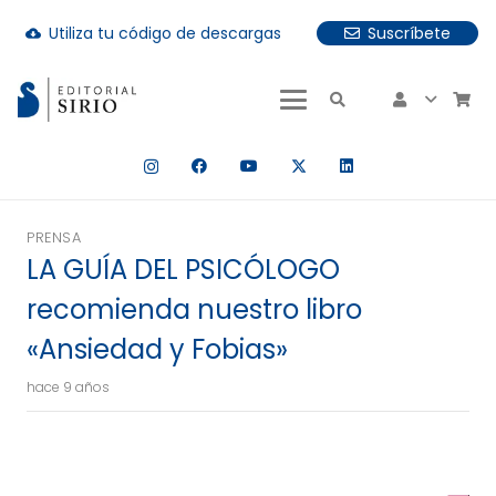
Utiliza tu código de descargas
Suscríbete
cloud_download
uando hay resultados autocompletados, puedes utilizar las fle
PRENSA
LA GUÍA DEL PSICÓLOGO
recomienda nuestro libro
«Ansiedad y Fobias»
hace 9 años