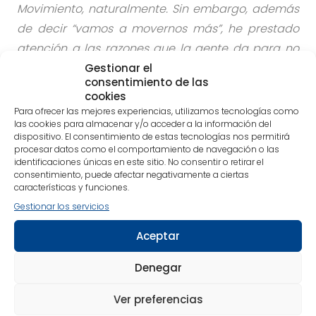
Movimiento, naturalmente. Sin embargo, además
de decir “vamos a movernos más”, he prestado
atención a las razones que la gente da para no
moverse más. Tal vez una parte de su cuerpo les
Gestionar el
consentimiento de las
duele cuando se mueven, así que por eso no lo
cookies
hacen. O tal vez sus vidas están tan llenas de
Para ofrecer las mejores experiencias, utilizamos tecnologías como
las cookies para almacenar y/o acceder a la información del
responsabilidades — trabajo, familia, entorno
dispositivo. El consentimiento de estas tecnologías nos permitirá
social — que no ven dónde encajar más ejercicio.
procesar datos como el comportamiento de navegación o las
identificaciones únicas en este sitio. No consentir o retirar el
En estos casos, la descomposición de
consentimiento, puede afectar negativamente a ciertas
movimientos más grandes en otros más
características y funciones.
pequeños puede ayudar a facilitar el movimiento
Gestionar los servicios
de una manera más frecuente en el tiempo…
Aceptar
Denegar
Sigue leyendo la entrevista completa en las
Ver preferencias
imágenes adjuntas.