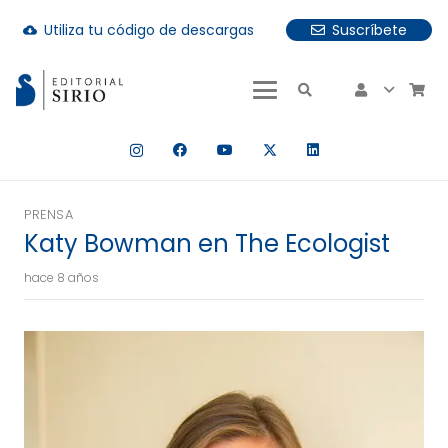
Utiliza tu código de descargas
Suscríbete
cloud_download
uando hay resultados autocompletados, puedes utilizar las fle
PRENSA
Katy Bowman en The Ecologist
hace 8 años