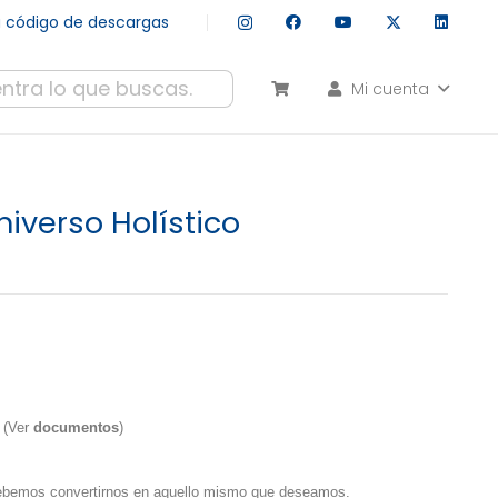
tu código de descargas
Mi cuenta
esultados autocompletados, puedes utilizar las flechas de arr
verso Holístico
 (Ver
documentos
)
ebemos convertirnos en aquello mismo que deseamos.