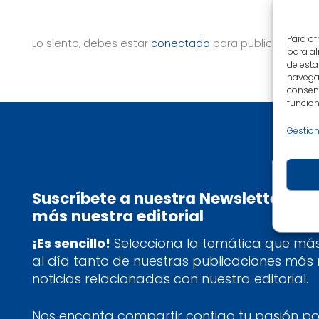
Para of
Lo siento, debes estar
conectado
para publicar un co
para al
de esta
navegac
consent
funcion
Gestion
Suscríbete a nuestra Newsletter y 
más nuestra editorial
¡Es sencillo!
Selecciona la temática que más 
al día tanto de nuestras publicaciones más
noticias relacionadas con nuestra editorial.
Nos encanta compartir contigo tu pasión por