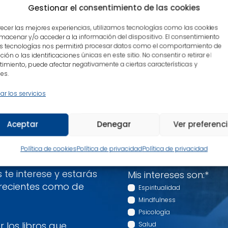
Gestionar el consentimiento de las cookies
recer las mejores experiencias, utilizamos tecnologías como las cookies
mentario.
macenar y/o acceder a la información del dispositivo. El consentimiento
s tecnologías nos permitirá procesar datos como el comportamiento de
ión o las identificaciones únicas en este sitio. No consentir o retirar el
imiento, puede afectar negativamente a ciertas características y
es.
ar los servicios
Nombre
*
Aceptar
Denegar
Ver preferenc
Correo electrónico
*
descubre un poco
Política de cookies
Política de privacidad
Política de privacidad
te interese y estarás
Mis intereses son:
*
 recientes como de
Espiritualidad
Mindfulness
Psicología
 los libros que
Salud