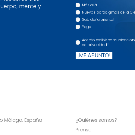
cuerpo, mente y
Más allá
Nuevos paradigmas de la Ci
Sabiduría oriental
Yoga
Acepto recibir comunicaciones
de privacidad
*
¡ME APUNTO!
Viso Málaga, España
¿Quiénes somos?
Prensa