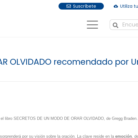
Suscríbete
Utiliza 
cloud_download
Cuando hay r
R OLVIDADO recomendado por Uni
embre el libro SECRETOS DE UN MODO DE ORAR OLVIDADO, de Gregg Braden.
sorprenderá por su visión sobre la oración. La clave reside en la
emoción
, d