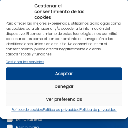
interese y estarás al día tanto de nuestras
Gestionar el
publicaciones más recientes como de noticias
consentimiento de las
relacionadas con nuestra editorial.
cookies
Nos encanta compartir contigo tu pasión por los
Para ofrecer las mejores experiencias, utilizamos tecnologías como
las cookies para almacenar y/o acceder a la información del
libros que despiertan una nueva conciencia.
dispositivo. El consentimiento de estas tecnologías nos permitirá
Alimenta cuerpo, mente y espíritu con nuestras
procesar datos como el comportamiento de navegación o las
recomendaciones.
identificaciones únicas en este sitio. No consentir o retirar el
consentimiento, puede afectar negativamente a ciertas
¡Estamos en contacto!
características y funciones.
Gestionar los servicios
Nombre
*
Aceptar
Correo electrónico
*
Denegar
Ver preferencias
Mis intereses son:
*
Política de cookies
Política de privacidad
Política de privacidad
Espiritualidad
Mindfulness
Psicología