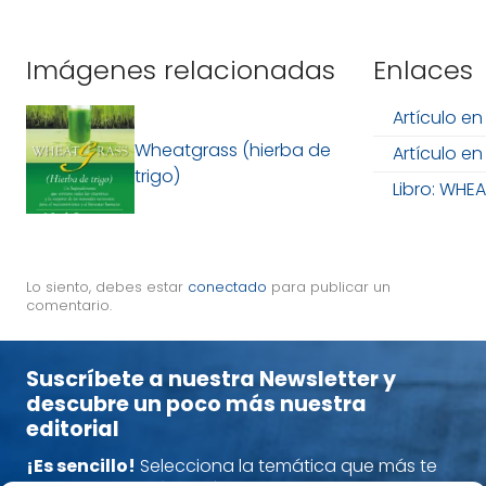
Imágenes relacionadas
Enlaces
Artículo en
Wheatgrass (hierba de
Artículo e
trigo)
Libro: WHE
Lo siento, debes estar
conectado
para publicar un
comentario.
Suscríbete a nuestra Newsletter y
descubre un poco más nuestra
editorial
¡Es sencillo!
Selecciona la temática que más te