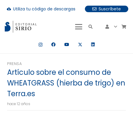
Utiliza tu código de descargas
Suscríbete
cloud_download
uando hay resultados autocompletados, puedes utilizar las fle
PRENSA
Artículo sobre el consumo de
WHEATGRASS (hierba de trigo) en
Terra.es
hace 12 años