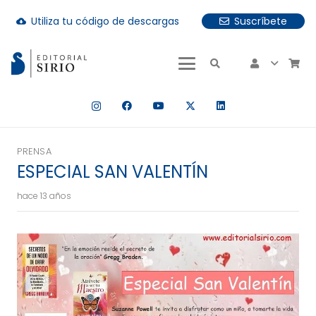
Utiliza tu código de descargas
Suscríbete
cloud_download
uando hay resultados autocompletados, puedes utilizar las fle
PRENSA
ESPECIAL SAN VALENTÍN
hace 13 años