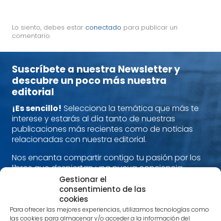
Lo siento, debes estar
conectado
para publicar un
comentario.
Suscríbete a nuestra Newsletter y
descubre un poco más nuestra
editorial
¡Es sencillo!
Selecciona la temática que más te
interese y estarás al día tanto de nuestras
publicaciones más recientes como de noticias
relacionadas con nuestra editorial.
Nos encanta compartir contigo tu pasión por los
libros que despiertan una nueva conciencia.
Alimenta cuerpo, mente y espíritu con nuestras
Gestionar el
recomendaciones.
consentimiento de las
cookies
¡Estamos en contacto!
Para ofrecer las mejores experiencias, utilizamos tecnologías como
las cookies para almacenar y/o acceder a la información del