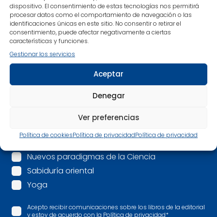
dispositivo. El consentimiento de estas tecnologías nos permitirá
Nombre
*
procesar datos como el comportamiento de navegación o las
identificaciones únicas en este sitio. No consentir o retirar el
consentimiento, puede afectar negativamente a ciertas
Correo electrónico
*
características y funciones.
Gestionar los servicios
Mis intereses son:
*
Aceptar
Espiritualidad
Denegar
Mindfulness
Psicología
Ver preferencias
Salud
Política de cookies
Política de privacidad
Política de privacidad
Más allá
Nuevos paradigmas de la Ciencia
Sabiduría oriental
Yoga
Acepto recibir comunicaciones sobre los libros de la editorial
y estoy de acuerdo con la Política de privacidad
*