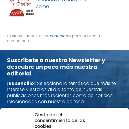
come
Lo siento, debes estar
conectado
para publicar un
comentario.
Suscríbete a nuestra Newsletter y
descubre un poco más nuestra
editorial
¡Es sencillo!
Selecciona la temática que más te
interese y estarás al día tanto de nuestras
publicaciones más recientes como de noticias
relacionadas con nuestra editorial.
Nos encanta compartir contigo tu pasión por los
Gestionar el
libros que despiertan una nueva conciencia.
consentimiento de las
Alimenta cuerpo, mente y espíritu con nuestras
cookies