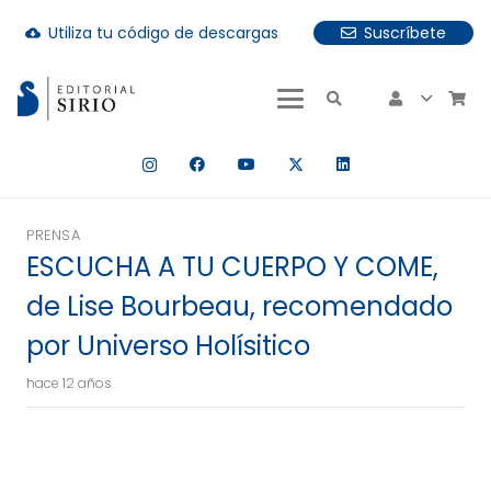
Utiliza tu código de descargas
Suscríbete
cloud_download
uando hay resultados autocompletados, puedes utilizar las fle
PRENSA
ESCUCHA A TU CUERPO Y COME,
de Lise Bourbeau, recomendado
por Universo Holísitico
hace 12 años