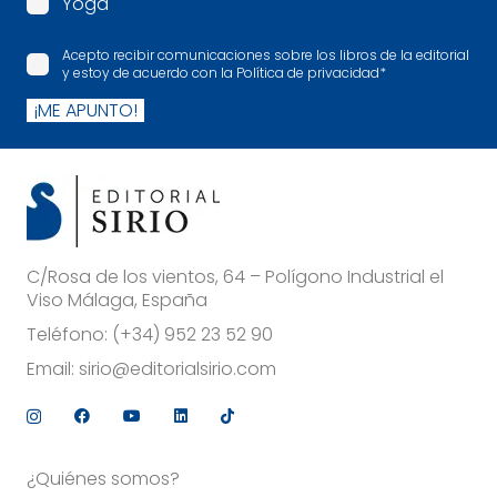
Yoga
Acepto recibir comunicaciones sobre los libros de la editorial
y estoy de acuerdo con la Política de privacidad
*
¡ME APUNTO!
C/Rosa de los vientos, 64 – Polígono Industrial el
Viso Málaga, España
Teléfono:
(+34) 952 23 52 90
Email:
sirio@editorialsirio.com
¿Quiénes somos?