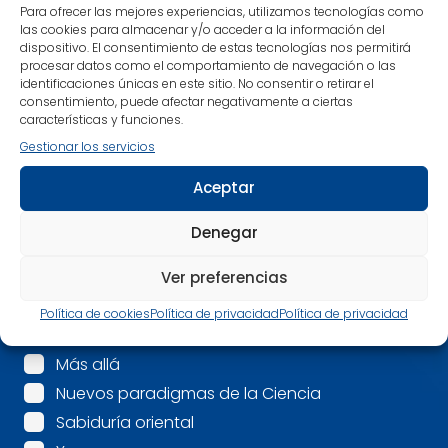
recomendaciones.
Para ofrecer las mejores experiencias, utilizamos tecnologías como
las cookies para almacenar y/o acceder a la información del
¡Estamos en contacto!
dispositivo. El consentimiento de estas tecnologías nos permitirá
procesar datos como el comportamiento de navegación o las
identificaciones únicas en este sitio. No consentir o retirar el
Nombre
*
consentimiento, puede afectar negativamente a ciertas
características y funciones.
Gestionar los servicios
Correo electrónico
*
Aceptar
Mis intereses son:
*
Denegar
Espiritualidad
Mindfulness
Ver preferencias
Psicología
Política de cookies
Política de privacidad
Política de privacidad
Salud
Más allá
Nuevos paradigmas de la Ciencia
Sabiduría oriental