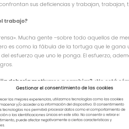
, confrontan sus deficiencias y trabajan, trabajan,
el trabajo?
rensa». Mucha gente –sobre todo aquellos de men
ro es como la fábula de la tortuga que le gana una 
e del esfuerzo que uno le ponga. El esfuerzo, ade
gros.
ija debería motivarse a cambiar? ¿No está cómo
Gestionar el consentimiento de las cookies
. El problema es que pueden tener talentos y hab
recer las mejores experiencias, utilizamos tecnologías como las cookies
macenar y/o acceder a la información del dispositivo. El consentimiento
idad fija piensa que si uno tiene algún talento, s
s tecnologías nos permitirá procesar datos como el comportamiento de
íficos y deportistas famosos no eran especialment
ión o las identificaciones únicas en este sitio. No consentir o retirar el
imiento, puede afectar negativamente a ciertas características y
omo Cezanne, Edison, Darwin y hasta Mozart.
es.