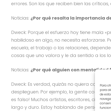
errores. Son los que reciben bien las críticas
Noticias:
¿Por qué resalta la importancia d
Dweck: Porque el esfuerzo hoy tiene mala «p
habilidoso en algo, no necesita esforzarse. Pe
escuela, el trabajo o las relaciones, depend
cosas que uno valora y le da sentido a los lo
Noticias:
¿Por qué alguien con mentalidad f
Dweck: Es verdad, quizás no quiera cambiar
Para of
para al
desplieguen. Por ejemplo, la gente con mental
de esta
es falso! Muchos artistas, escritores, cient
navegac
consent
largo y duro. Estoy hablando de personas c
funcion