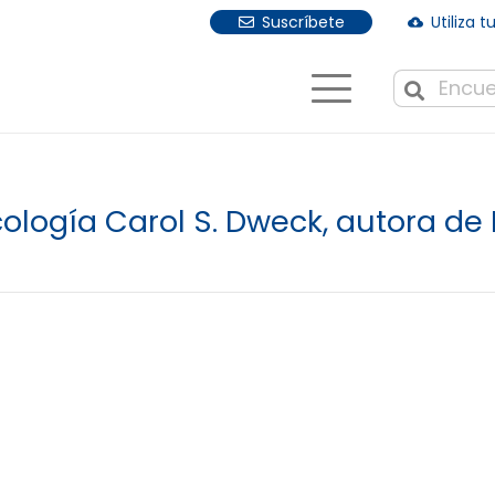
Suscríbete
Utiliza 
cloud_download
Cuando hay r
icología Carol S. Dweck, autora de