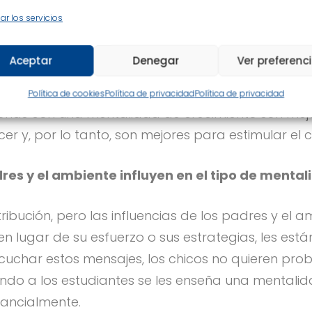
ar los servicios
 mentalidad fija tienen una percepción distint
Aceptar
Denegar
Ver preferenc
si fracasan en algo, es porque no tienen suficient
sólo si hubieran perseverado. Pero quizás el pr
Política de cookies
Política de privacidad
Política de privacidad
sonas con una mentalidad de crecimiento son mejo
 y, por lo tanto, son mejores para estimular el cr
res y el ambiente influyen en el tipo de menta
ución, pero las influencias de los padres y el am
en lugar de su esfuerzo o sus estrategias, les est
scuchar estos mensajes, los chicos no quieren pr
 cuando a los estudiantes se les enseña una mental
tancialmente.