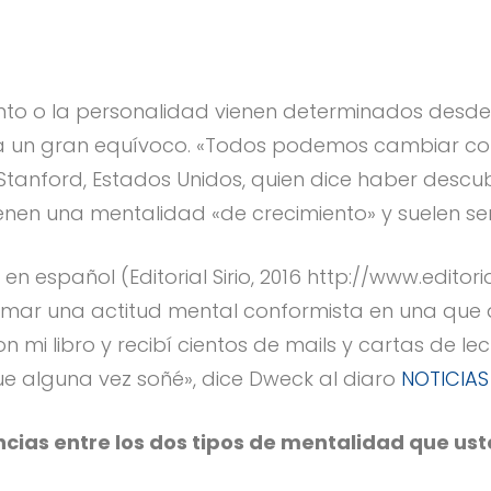
talento o la personalidad vienen determinados de
ra un gran equívoco. «Todos podemos cambiar con
Stanford, Estados Unidos, quien dice haber descub
tienen una mentalidad «de crecimiento» y suelen se
 en español (Editorial Sirio, 2016 http://www.edito
rmar una actitud mental conformista en una que a
on mi libro y recibí cientos de mails y cartas de
ue alguna vez soñé», dice Dweck al diaro
NOTICIAS
encias entre los dos tipos de mentalidad que us