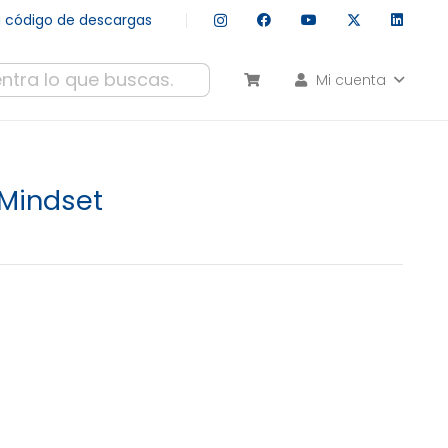
tu código de descargas
Mi cuenta
esultados autocompletados, puedes utilizar las flechas de arr
 Mindset