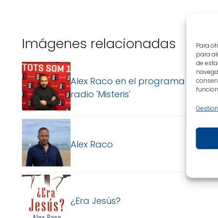
Imágenes relacionadas
Para of
para al
de esta
navegac
Alex Raco en el programa de
consent
funcion
radio 'Misteris'
Gestion
Alex Raco
¿Era Jesús?