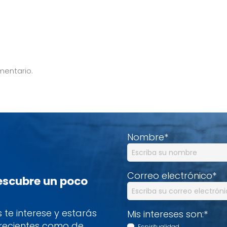
mentario.
Nombre
*
Correo electrónico
*
descubre un poco
te interese y estarás
Mis intereses son:
*
 recientes como de
Espiritualidad