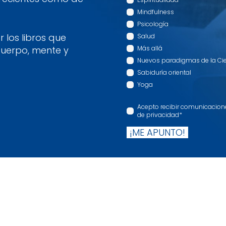
Mindfulness
Psicología
 los libros que
Salud
cuerpo, mente y
Más allá
Nuevos paradigmas de la Ci
Sabiduría oriental
Yoga
Acepto recibir comunicaciones
de privacidad
*
¡ME APUNTO!