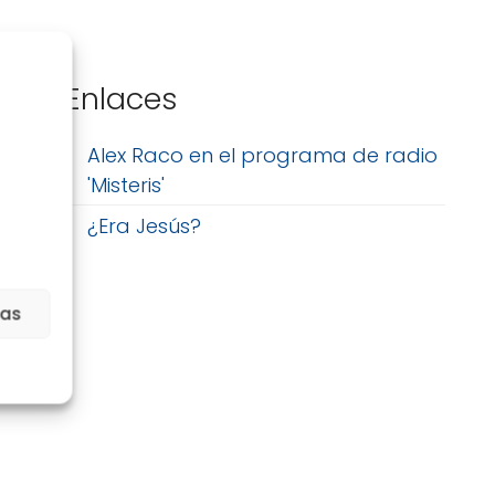
Enlaces
n
Alex Raco en el programa de radio
'Misteris'
¿Era Jesús?
ias