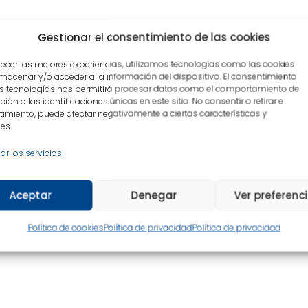
Gestionar el consentimiento de las cookies
Audios relacionados
recer las mejores experiencias, utilizamos tecnologías como las cookies
macenar y/o acceder a la información del dispositivo. El consentimiento
s tecnologías nos permitirá procesar datos como el comportamiento de
Entrevista a Alex Raco, autor de '¿Era Jesús?' e
ión o las identificaciones únicas en este sitio. No consentir o retirar el
'Misteris' de RAC1
imiento, puede afectar negativamente a ciertas características y
es.
ar los servicios
Aceptar
Denegar
Ver preferenc
Política de cookies
Política de privacidad
Política de privacidad