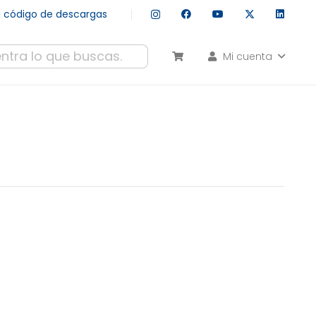
tu código de descargas
Mi cuenta
esultados autocompletados, puedes utilizar las flechas de arr