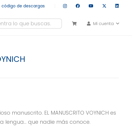
tu código de descargas
Mi cuenta
esultados autocompletados, puedes utilizar las flechas de arr
VOYNICH
terioso manuscrito. EL MANUSCRITO VOYNICH es
una lengua… que nadie más conoce.