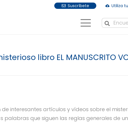
Suscríbete
Utiliza 
cloud_download
Cuando hay r
 misterioso libro EL MANUSCRITO 
 de interesantes artículos y vídeos sobre el mis
sas palabras que siguen las reglas generales de 