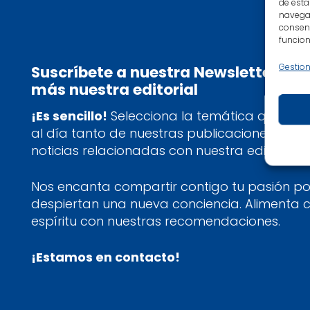
de esta
navegac
consent
funcion
Gestion
Suscríbete a nuestra Newsletter y 
más nuestra editorial
¡Es sencillo!
Selecciona la temática que más 
al día tanto de nuestras publicaciones más
noticias relacionadas con nuestra editorial.
Nos encanta compartir contigo tu pasión por
despiertan una nueva conciencia. Alimenta 
espíritu con nuestras recomendaciones.
¡Estamos en contacto!